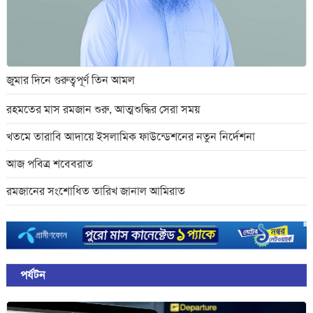
বাজার মূলধন বাড়লো ৮ হাজার কোটি টাকা
জুমার দিনে গুরুত্বপূর্ণ তিন আমল
রহমতের মাস রমজান শুরু, আত্মশুদ্ধির সেরা সময়
খতমে তারাবি আদায়ে ইসলামিক ফাউন্ডেশনের নতুন নির্দেশনা
আজ পবিত্র শবেবরাত
রমজানের সংশোধিত তারিখ জানাল আমিরাত
পর্যটন