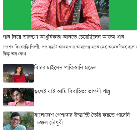
গান দিয়ে তারুণ্যে আধুনিকতা আনতে চেয়েছিলেন আজম খান
দেশের কিংবদন্তি শিল্পী, পপ সম্রাট আজম খান আমাদের মাঝে নেই অনেকদিনই হলো।
কিন্তু তার রেখে...
বিচার চাইলেন পাকিস্তানি মডেল
ভুলেই যাই আমি বিবাহিত: তাপসী পান্নু
বাংলাদেশ পেশাদার ইন্ডাস্ট্রি তৈরি করতে পারেনি
: চঞ্চল চৌধুরী