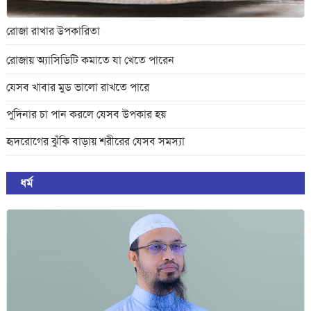
অন্তত ৪০ শিক্ষার্থী নিহত
রোজা রাখার উপকারিতা
রোজায় অ্যাসিডিটি কমাতে যা খেতে পারেন
বলিভিয়ায় টাকা ভর্তি উড়োজাহাজ বিধ্বস্ত হয়ে
১৫ জন নিহত
যেসব খাবার মুড ভালো রাখতে পারে
পুদিনার চা পান করলে যেসব উপকার হয়
তাপমাত্রা বাড়ছে,বাড়তে পারে দিনের গরম
হৃদরোগের ঝুঁকি বাড়ায় শরীরের যেসব সমস্যা
ধর্ম
রোজা রাখার উপকারিতা
প্রতিমন্ত্রী হয়ে প্রথমবার নিজ জেলায় ফারজানা
শারমিন পুতুল