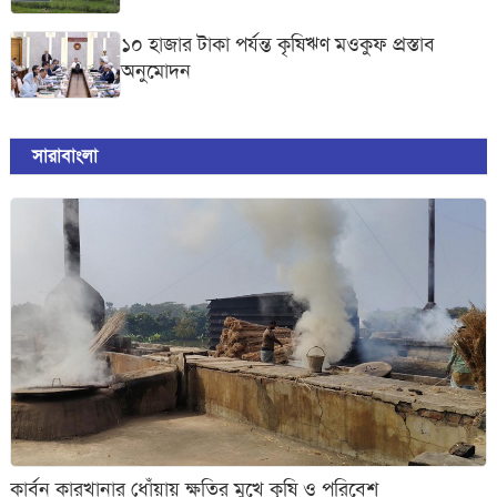
১০ হাজার টাকা পর্যন্ত কৃষিঋণ মওকুফ প্রস্তাব
অনুমোদন
সারাবাংলা
কার্বন কারখানার ধোঁয়ায় ক্ষতির মুখে কৃষি ও পরিবেশ