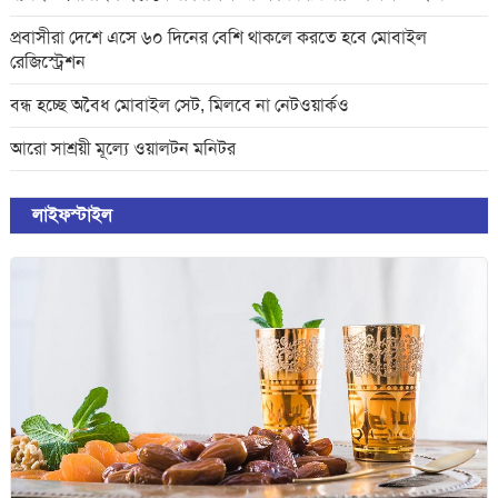
পরিবেশ
প্রবাসীরা দেশে এসে ৬০ দিনের বেশি থাকলে করতে হবে মোবাইল
রেজিস্ট্রেশন
ইরানের সর্বোচ্চ ধর্মীয় নেতা খামেনি নিহত
বন্ধ হচ্ছে অবৈধ মোবাইল সেট, মিলবে না নেটওয়ার্কও
আরো সাশ্রয়ী মূল্যে ওয়ালটন মনিটর
গান দিয়ে তারুণ্যে আধুনিকতা আনতে
লাইফস্টাইল
চেয়েছিলেন আজম খান
জিসানের সেঞ্চুরি আর হাসানের দুর্দান্ত
ব্যাটিংয়ে জয় ইস্ট-সেন্ট্রাল জোনের
শপথ করি যেন, আমাদের কাজগুলো মানুষের
ভাগ্যের পরিবর্তনের জন্য হয়: প্রধানমন্ত্রী
ইরানে মেয়েদের স্কুলে ইসরায়েলের হামলা,