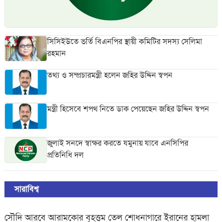
সিসিইউতে ভর্তি বিএনপির স্থায়ী কমিটির সদস্য সেলিমা
রহমান
তথ্য ও সম্প্রচারমন্ত্রী হলেন জহির উদ্দিন স্বপন
মন্ত্রী হিসেবে শপথ নিতে ডাক পেয়েছেন জহির উদ্দিন স্বপন
জুলাই সনদে স্বাক্ষর করতে যমুনায় যাবে এনসিপির
প্রতিনিধি দল
সারাবিশ্ব
সৌদি আরবে আরামকোর বৃহত্তম তেল শোধনাগারে ইরানের হামলা