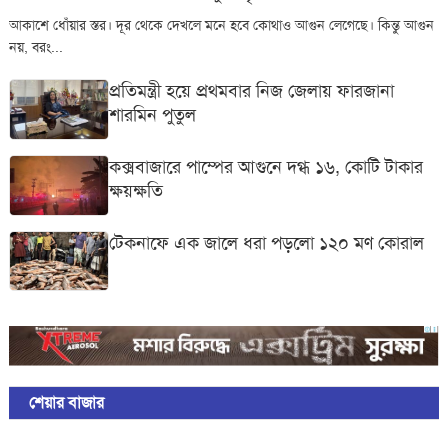
আকাশে ধোঁয়ার স্তর। দূর থেকে দেখলে মনে হবে কোথাও আগুন লেগেছে। কিন্তু আগুন
নয়, বরং...
প্রতিমন্ত্রী হয়ে প্রথমবার নিজ জেলায় ফারজানা
শারমিন পুতুল
কক্সবাজারে পাম্পের আগুনে দগ্ধ ১৬, কোটি টাকার
ক্ষয়ক্ষতি
টেকনাফে এক জালে ধরা পড়লো ১২০ মণ কোরাল
শেয়ার বাজার