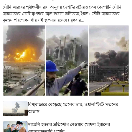
সৌদি আরবের পূর্বাঞ্চলীয় রাস তানুরায় দেশটির রাষ্ট্রায়ত্ত তেল কোম্পানি সৌদি
আরামকোর একটি স্থাপনায় ড্রোন হামলা চালিয়েছে ইরান। সৌদি আরামকোর
বৃহত্তম পরিশোধনাগার ওই স্থাপনায় রয়েছে। বুধবার...
বিশ্ববাজারে বেড়েছে তেলের দাম, ওয়ালস্ট্রিটে পতনের
আভাস
খামেনি হত্যার প্রতিশোধ নেওয়ার ঘোষণা ইরানের
রেভোল্যুশনারি গার্ডের