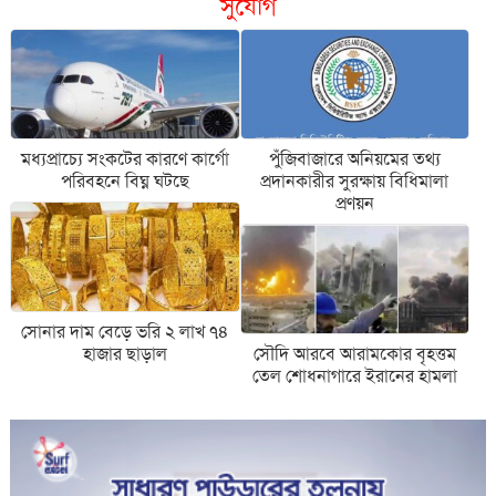
সুযোগ
মধ্যপ্রাচ্যে সংকটের কারণে কার্গো
পুঁজিবাজারে অনিয়মের তথ্য
পরিবহনে বিঘ্ন ঘটছে
প্রদানকারীর সুরক্ষায় বিধিমালা
প্রণয়ন
সোনার দাম বেড়ে ভরি ২ লাখ ৭৪
হাজার ছাড়াল
সৌদি আরবে আরামকোর বৃহত্তম
তেল শোধনাগারে ইরানের হামলা