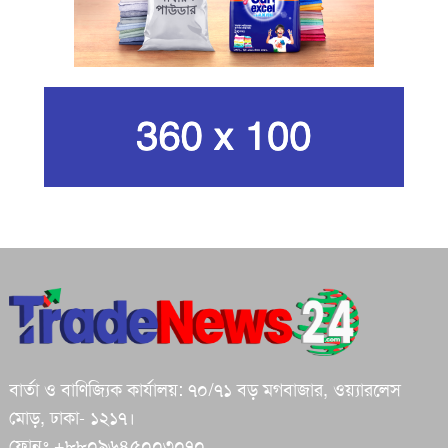
ইরানের সর্বোচ্চ ধর্মীয় নেতা খামেনি নিহত
গান দিয়ে তারুণ্যে আধুনিকতা আনতে
চেয়েছিলেন আজম খান
জিসানের সেঞ্চুরি আর হাসানের দুর্দান্ত
ব্যাটিংয়ে জয় ইস্ট-সেন্ট্রাল জোনের
শপথ করি যেন, আমাদের কাজগুলো মানুষের
ভাগ্যের পরিবর্তনের জন্য হয়: প্রধানমন্ত্রী
বার্তা ও বাণিজ্যিক কার্যালয়: ৭০/৭১ বড় মগবাজার, ওয়্যারলেস
ইরানে মেয়েদের স্কুলে ইসরায়েলের হামলা,
মোড়, ঢাকা- ১২১৭।
অন্তত ৪০ শিক্ষার্থী নিহত
ফোনঃ +৮৮০৯৬৪৫০০৩০৭০