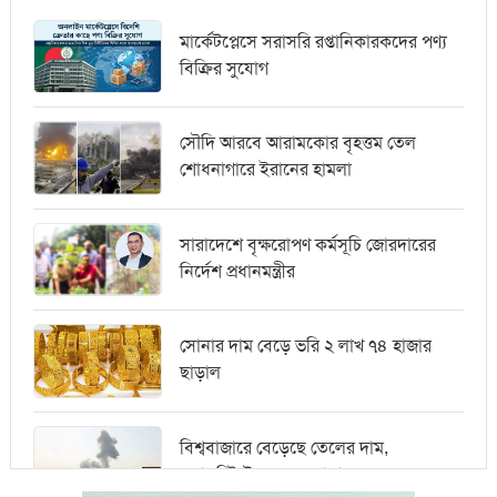
মার্কেটপ্লেসে সরাসরি রপ্তানিকারকদের পণ্য
বিক্রির সুযোগ
সৌদি আরবে আরামকোর বৃহত্তম তেল
শোধনাগারে ইরানের হামলা
সারাদেশে বৃক্ষরোপণ কর্মসূচি জোরদারের
নির্দেশ প্রধানমন্ত্রীর
সোনার দাম বেড়ে ভরি ২ লাখ ৭৪ হাজার
ছাড়াল
বিশ্ববাজারে বেড়েছে তেলের দাম,
ওয়ালস্ট্রিটে পতনের আভাস