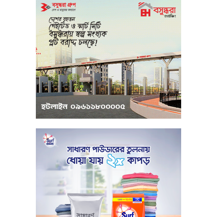
মধ্যপ্রাচ্যে সংকটের কারণে কার্গো পরিবহনে
বিঘ্ন ঘটছে
পরিবেশবান্ধব উদ্যোক্তারা ইউসিবি থেকে
পাবেন ২৫ লাখ টাকা ঋণ
পুঁজিবাজারে অনিয়মের তথ্য প্রদানকারীর
সুরক্ষায় বিধিমালা প্রণয়ন
খামেনি হত্যার প্রতিশোধ নেওয়ার ঘোষণা
ইরানের রেভোল্যুশনারি গার্ডের
কার্বন কারখানার ধোঁয়ায় ক্ষতির মুখে কৃষি ও
পরিবেশ