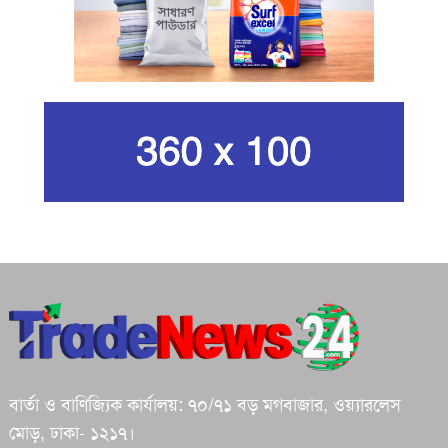
ইরানের সর্বোচ্চ ধর্মীয় নেতা খামেনি নিহত
গান দিয়ে তারুণ্যে আধুনিকতা আনতে
চেয়েছিলেন আজম খান
জিসানের সেঞ্চুরি আর হাসানের দুর্দান্ত
ব্যাটিংয়ে জয় ইস্ট-সেন্ট্রাল জোনের
শপথ করি যেন, আমাদের কাজগুলো মানুষের
ভাগ্যের পরিবর্তনের জন্য হয়: প্রধানমন্ত্রী
বার্তা ও বাণিজ্যিক কার্যালয়: ৭০/৭১ বড় মগবাজার, ওয়্যারলেস
ইরানে মেয়েদের স্কুলে ইসরায়েলের হামলা,
মোড়, ঢাকা- ১২১৭।