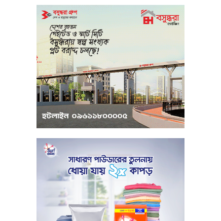
মধ্যপ্রাচ্যে সংকটের কারণে কার্গো পরিবহনে
বিঘ্ন ঘটছে
পরিবেশবান্ধব উদ্যোক্তারা ইউসিবি থেকে
পাবেন ২৫ লাখ টাকা ঋণ
পুঁজিবাজারে অনিয়মের তথ্য প্রদানকারীর
সুরক্ষায় বিধিমালা প্রণয়ন
খামেনি হত্যার প্রতিশোধ নেওয়ার ঘোষণা
ইরানের রেভোল্যুশনারি গার্ডের
কার্বন কারখানার ধোঁয়ায় ক্ষতির মুখে কৃষি ও
পরিবেশ