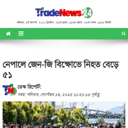
শনিবার
,
৮ই আগস্ট, ২০২৬ খ্রিস্টাব্দ
,
২৪শে শ্রাবণ, ১৪৩৩ বঙ্গাব্দ
,
২৫শে সফর, ১৪৪৮ হিজরি
নেপালে জেন-জি বিক্ষোভে নিহত বেড়ে
৫১
ডেস্ক রিপোর্ট:
সময়: শনিবার, সেপ্টেম্বর ১৩, ২০২৫ ১১:৫১:১৬ পূর্বাহ্ণ