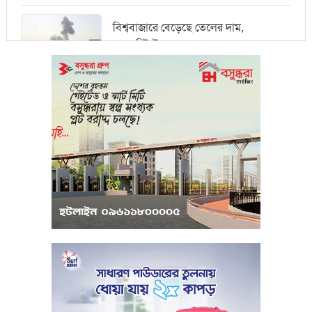
বিশ্ববাজারে বেড়েছে তেলের দাম,
ওয়ালস্ট্রিটে পতনের আভাস
মধ্যপ্রাচ্যে সংকটের কারণে কার্গো পরিবহনে
বিঘ্ন ঘটছে
পরিবেশবান্ধব উদ্যোক্তারা ইউসিবি থেকে
পাবেন ২৫ লাখ টাকা ঋণ
পুঁজিবাজারে অনিয়মের তথ্য প্রদানকারীর
সুরক্ষায় বিধিমালা প্রণয়ন
খামেনি হত্যার প্রতিশোধ নেওয়ার ঘোষণা
ইরানের রেভোল্যুশনারি গার্ডের