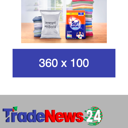
কার্বন কারখানার ধোঁয়ায় ক্ষতির মুখে কৃষি ও
পরিবেশ
ইরানের সর্বোচ্চ ধর্মীয় নেতা খামেনি নিহত
গান দিয়ে তারুণ্যে আধুনিকতা আনতে
চেয়েছিলেন আজম খান
জিসানের সেঞ্চুরি আর হাসানের দুর্দান্ত
ব্যাটিংয়ে জয় ইস্ট-সেন্ট্রাল জোনের
শপথ করি যেন, আমাদের কাজগুলো মানুষের
ভাগ্যের পরিবর্তনের জন্য হয়: প্রধানমন্ত্রী