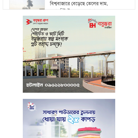
বিশ্ববাজারে বেড়েছে তেলের দাম,
ওয়ালস্ট্রিটে পতনের আভাস
মধ্যপ্রাচ্যে সংকটের কারণে কার্গো পরিবহনে
বিঘ্ন ঘটছে
পরিবেশবান্ধব উদ্যোক্তারা ইউসিবি থেকে
পাবেন ২৫ লাখ টাকা ঋণ
পুঁজিবাজারে অনিয়মের তথ্য প্রদানকারীর
সুরক্ষায় বিধিমালা প্রণয়ন
খামেনি হত্যার প্রতিশোধ নেওয়ার ঘোষণা
ইরানের রেভোল্যুশনারি গার্ডের