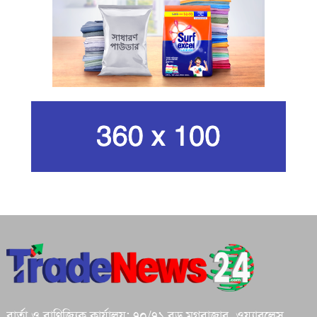
কার্বন কারখানার ধোঁয়ায় ক্ষতির মুখে কৃষি ও
পরিবেশ
ইরানের সর্বোচ্চ ধর্মীয় নেতা খামেনি নিহত
গান দিয়ে তারুণ্যে আধুনিকতা আনতে
চেয়েছিলেন আজম খান
জিসানের সেঞ্চুরি আর হাসানের দুর্দান্ত
ব্যাটিংয়ে জয় ইস্ট-সেন্ট্রাল জোনের
শপথ করি যেন, আমাদের কাজগুলো মানুষের
ভাগ্যের পরিবর্তনের জন্য হয়: প্রধানমন্ত্রী
বার্তা ও বাণিজ্যিক কার্যালয়: ৭০/৭১ বড় মগবাজার, ওয়্যারলেস