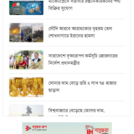
মার্কেটপ্লেসে সরাসরি রপ্তানিকারকদের পণ্য
বিক্রির সুযোগ
সৌদি আরবে আরামকোর বৃহত্তম তেল
শোধনাগারে ইরানের হামলা
সারাদেশে বৃক্ষরোপণ কর্মসূচি জোরদারের
নির্দেশ প্রধানমন্ত্রীর
সোনার দাম বেড়ে ভরি ২ লাখ ৭৪ হাজার
ছাড়াল
বিশ্ববাজারে বেড়েছে তেলের দাম,
ওয়ালস্ট্রিটে পতনের আভাস