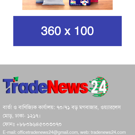
ইরানের সর্বোচ্চ ধর্মীয় নেতা খামেনি নিহত
গান দিয়ে তারুণ্যে আধুনিকতা আনতে
চেয়েছিলেন আজম খান
জিসানের সেঞ্চুরি আর হাসানের দুর্দান্ত
ব্যাটিংয়ে জয় ইস্ট-সেন্ট্রাল জোনের
শপথ করি যেন, আমাদের কাজগুলো মানুষের
ভাগ্যের পরিবর্তনের জন্য হয়: প্রধানমন্ত্রী
বার্তা ও বাণিজ্যিক কার্যালয়: ৭০/৭১ বড় মগবাজার, ওয়্যারলেস
ইরানে মেয়েদের স্কুলে ইসরায়েলের হামলা,
মোড়, ঢাকা- ১২১৭।
অন্তত ৪০ শিক্ষার্থী নিহত
ফোনঃ +৮৮০৯৬৪৫০০৩০৭০
E-mail:
officetradenews24@gmail.com
, web:
tradenews24.com