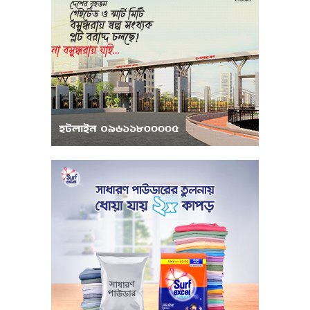
মধ্যপ্রাচ্যে সংকটের কারণে কার্গো পরিবহনে
বিঘ্ন ঘটছে
পরিবেশবান্ধব উদ্যোক্তারা ইউসিবি থেকে
পাবেন ২৫ লাখ টাকা ঋণ
পুঁজিবাজারে অনিয়মের তথ্য প্রদানকারীর
সুরক্ষায় বিধিমালা প্রণয়ন
খামেনি হত্যার প্রতিশোধ নেওয়ার ঘোষণা
ইরানের রেভোল্যুশনারি গার্ডের
কার্বন কারখানার ধোঁয়ায় ক্ষতির মুখে কৃষি ও
পরিবেশ