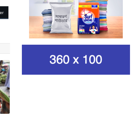
নেওয়ার ঘোষণা ইরানের
রেভোল্যুশনারি গার্ডের
er
কার্বন কারখানার ধোঁয়ায় ক্ষতির
মুখে কৃষি ও পরিবেশ
ইরানের সর্বোচ্চ ধর্মীয় নেতা
খামেনি নিহত
গান দিয়ে তারুণ্যে আধুনিকতা
আনতে চেয়েছিলেন আজম খান
জিসানের সেঞ্চুরি আর হাসানের
দুর্দান্ত ব্যাটিংয়ে জয় ইস্ট-
,
সেন্ট্রাল জোনের