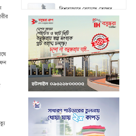
ন
বিশ্ববাজারে বেড়েছে তেলের
দাম, ওয়ালস্ট্রিটে পতনের
গরীর
আভাস
মধ্যপ্রাচ্যে সংকটের কারণে
কার্গো পরিবহনে বিঘ্ন ঘটছে
েষে
াফন
পরিবেশবান্ধব উদ্যোক্তারা
ইউসিবি থেকে পাবেন ২৫ লাখ
টাকা ঋণ
য়
পুঁজিবাজারে অনিয়মের তথ্য
প্রদানকারীর সুরক্ষায় বিধিমালা
প্রণয়ন
্যু
খামেনি হত্যার প্রতিশোধ