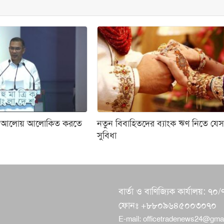
নের আলোয় আলোকিত করতে
নতুন বিবাহিতদের ব‌্যাংক ঋণ নিতে যে
সুবিধা
বার্তা ও বাণিজ্যিক কার্যালয়:
ফোনঃ +৮৮০৯৬৪৫০০৩০৭০
E-mail:
officetradenews24@gma