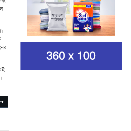
ফিক,
নেওয়ার ঘোষণা ইরানের
লে
রেভোল্যুশনারি গার্ডের
কার্বন কারখানার ধোঁয়ায় ক্ষতির
ম।
মুখে কৃষি ও পরিবেশ
ি
নের
ইরানের সর্বোচ্চ ধর্মীয় নেতা
খামেনি নিহত
 এই
গান দিয়ে তারুণ্যে আধুনিকতা
ে।
আনতে চেয়েছিলেন আজম খান
।
জিসানের সেঞ্চুরি আর হাসানের
er
দুর্দান্ত ব্যাটিংয়ে জয় ইস্ট-
সেন্ট্রাল জোনের