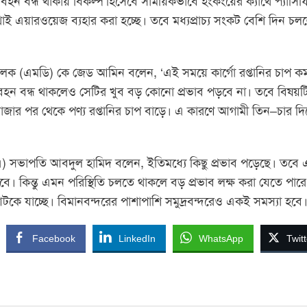
 পরিবহন বন্ধ থাকায় বিকল্প হিসেবে সাময়িকভাবে হংকংয়ের ক্যাথে প্যাসি
র থাই এয়ারওয়েজ ব্যহার করা হচ্ছে। তবে মধ্যপ্রাচ্য সংকট বেশি দিন চল
রিচালক (এমডি) কে জেড আমিন বলেন, ‘এই সময়ে কার্গো রপ্তানির চাপ ক
পরিবহন বন্ধ থাকলেও সেটির খুব বড় কোনো প্রভাব পড়বে না। তবে বিষয়ট
ার পর থেকে পণ্য রপ্তানির চাপ বাড়ে। এ কারণে আগামী তিন–চার দি
িবিএ) সভাপতি আবদুল হামিদ বলেন, ইতিমধ্যে কিছু প্রভাব পড়েছে। তবে
পড়বে। কিন্তু এমন পরিস্থিতি চলতে থাকলে বড় প্রভাব লক্ষ করা যেতে পার
 আটকে যাচ্ছে। বিমানবন্দরের পাশাপাশি সমুদ্রবন্দরেও একই সমস্যা হবে
Facebook
LinkedIn
WhatsApp
Twitt