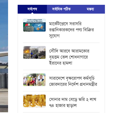
সর্বশেষ
সর্বাধিক পঠিত
মস্তব্য
মার্কেটপ্লেসে সরাসরি
রপ্তানিকারকদের পণ্য বিক্রির
সুযোগ
সৌদি আরবে আরামকোর
বৃহত্তম তেল শোধনাগারে
ইরানের হামলা
সারাদেশে বৃক্ষরোপণ কর্মসূচি
জোরদারের নির্দেশ প্রধানমন্ত্রীর
সোনার দাম বেড়ে ভরি ২ লাখ
৭৪ হাজার ছাড়াল