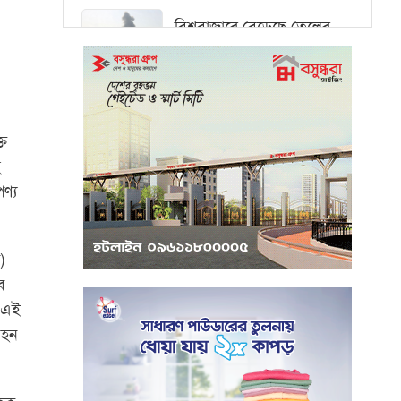
বিশ্ববাজারে বেড়েছে তেলের
দাম, ওয়ালস্ট্রিটে পতনের
আভাস
মধ্যপ্রাচ্যে সংকটের কারণে
্ত
কার্গো পরিবহনে বিঘ্ন ঘটছে
ে
ণ্য
পরিবেশবান্ধব উদ্যোক্তারা
ইউসিবি থেকে পাবেন ২৫ লাখ
টাকা ঋণ
)
ব
পুঁজিবাজারে অনিয়মের তথ্য
—এই
প্রদানকারীর সুরক্ষায় বিধিমালা
বহন
প্রণয়ন
খামেনি হত্যার প্রতিশোধ