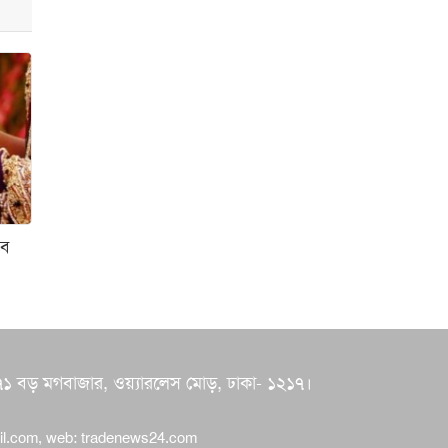
শপথ করি যেন, আমাদের
কাজগুলো মানুষের ভাগ্যের
পরিবর্তনের জন্য হয়: প্রধানমন্ত্রী
ইরানে মেয়েদের স্কুলে
ইসরায়েলের হামলা, অন্তত ৪০
শিক্ষার্থী নিহত
বলিভিয়ায় টাকা ভর্তি
সব
উড়োজাহাজ বিধ্বস্ত হয়ে ১৫
জন নিহত
তাপমাত্রা বাড়ছে,বাড়তে পারে
দিনের গরম
 ৭০/৭১ বড় মগবাজার, ওয়্যারলেস মোড়, ঢাকা- ১২১৭।
রোজা রাখার উপকারিতা
il.com
, web:
tradenews24.com