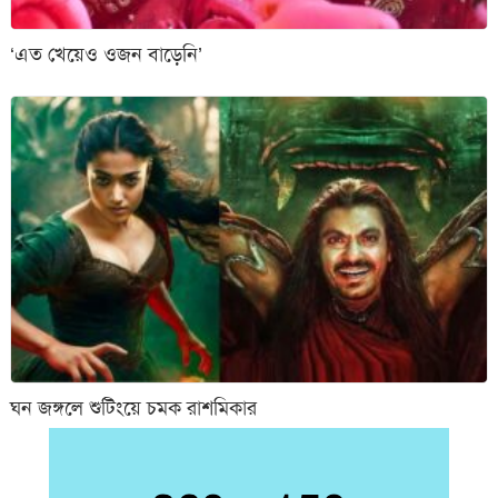
‘এত খেয়েও ওজন বাড়েনি’
ঘন জঙ্গলে শুটিংয়ে চমক রাশমিকার