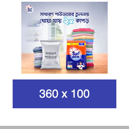
খামেনি হত্যার প্রতিশোধ নেওয়ার ঘোষণা
ইরানের রেভোল্যুশনারি গার্ডের
কার্বন কারখানার ধোঁয়ায় ক্ষতির মুখে কৃষি ও
পরিবেশ
ইরানের সর্বোচ্চ ধর্মীয় নেতা খামেনি নিহত
গান দিয়ে তারুণ্যে আধুনিকতা আনতে
চেয়েছিলেন আজম খান
জিসানের সেঞ্চুরি আর হাসানের দুর্দান্ত
ব্যাটিংয়ে জয় ইস্ট-সেন্ট্রাল জোনের