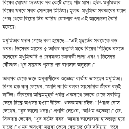
বিয়ের ঘোষণা দেওয়ার পর কেটে গেছে পাঁচ মাস। হঠাৎ মধুমিতার
বিয়ের খবরে সরব সোশ্যাল মিডিয়া। মূলত, মধুমিতা সরকারের ফ্যান
পেজ থেকে বিয়ের দিন তারিখ ঘোষণার পর এই আলোচনা তৈরি
হয়েছে।
মধুমিতার ফ্যান পেজে বলা হয়েছে—“এই মুহুর্তের সবথেকে বড়
খবর। ডিসেম্বর মাসের ৫ তারিখ বাঙালি মতে বিয়ের পিঁড়িতে বসতে
চলেছেন মধুমিতাদি ও দেবমাল্য চক্রবর্তী দাদা এবং ৭ ডিসেম্বর
বৌভাত। খুব সম্ভবত পূজার পর বাগদান অনুষ্ঠান।”
তারপর থেকে ভক্ত-অনুরাগীদের শুভেচ্ছা বার্তায় ভাসছেন মধুমিতা।
রিপন হক বাবু লেখেন, “জানি না কি বলব! সাংসারিক জীবন বড়ই
জটিল। জীবনের অন্তিমমুহূর্ত পর্যন্ত একসাথে চলতে গেলে সবকিছু
ভেবে চিন্তে অগ্রসর হওয়া উচিত। শুভকামনা রইল।” পিয়াল বোস
লেখেন, “খুব ভালো খবর।” প্রগতি লেখেন, “অগ্রিম শুভেচ্ছা।” জে.
সিকদার লেখেন, “খুব কষ্টের খবর। আমার ভালোবাসা হাতছাড়া হয়ে
যাচ্ছে।” এমন অসংখ্য মন্তব্য ভেসে বেড়াচ্ছে নেট দুনিয়ায়। তবে