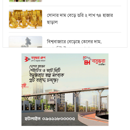
সোনার দাম বেড়ে ভরি ২ লাখ ৭৪ হাজার
ছাড়াল
বিশ্ববাজারে বেড়েছে তেলের দাম,
ওয়ালস্ট্রিটে পতনের আভাস
মধ্যপ্রাচ্যে সংকটের কারণে কার্গো পরিবহনে
বিঘ্ন ঘটছে
পরিবেশবান্ধব উদ্যোক্তারা ইউসিবি থেকে
পাবেন ২৫ লাখ টাকা ঋণ
পুঁজিবাজারে অনিয়মের তথ্য প্রদানকারীর
সুরক্ষায় বিধিমালা প্রণয়ন