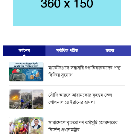
সর্বশেষ
সর্বাধিক পঠিত
মস্তব্য
মার্কেটপ্লেসে সরাসরি রপ্তানিকারকদের পণ্য
বিক্রির সুযোগ
সৌদি আরবে আরামকোর বৃহত্তম তেল
শোধনাগারে ইরানের হামলা
সারাদেশে বৃক্ষরোপণ কর্মসূচি জোরদারের
নির্দেশ প্রধানমন্ত্রীর