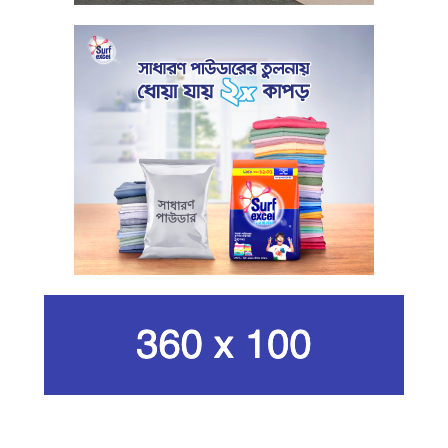
সুরক্ষায় বিধিমালা প্রণয়ন
খামেনি হত্যার প্রতিশোধ নেওয়ার ঘোষণা
ইরানের রেভোল্যুশনারি গার্ডের
কার্বন কারখানার ধোঁয়ায় ক্ষতির মুখে কৃষি ও
পরিবেশ
ইরানের সর্বোচ্চ ধর্মীয় নেতা খামেনি নিহত
গান দিয়ে তারুণ্যে আধুনিকতা আনতে
চেয়েছিলেন আজম খান
জিসানের সেঞ্চুরি আর হাসানের দুর্দান্ত