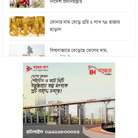
নির্দেশ প্রধানমন্ত্রীর
সোনার দাম বেড়ে ভরি ২ লাখ ৭৪ হাজার
ছাড়াল
বিশ্ববাজারে বেড়েছে তেলের দাম,
ওয়ালস্ট্রিটে পতনের আভাস
মধ্যপ্রাচ্যে সংকটের কারণে কার্গো পরিবহনে
বিঘ্ন ঘটছে
পরিবেশবান্ধব উদ্যোক্তারা ইউসিবি থেকে
পাবেন ২৫ লাখ টাকা ঋণ
পুঁজিবাজারে অনিয়মের তথ্য প্রদানকারীর