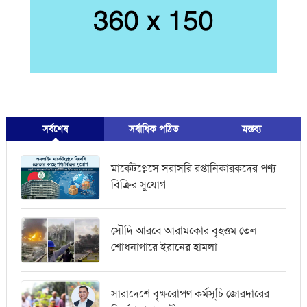
সর্বশেষ
সর্বাধিক পঠিত
মস্তব্য
মার্কেটপ্লেসে সরাসরি রপ্তানিকারকদের পণ্য
বিক্রির সুযোগ
সৌদি আরবে আরামকোর বৃহত্তম তেল
শোধনাগারে ইরানের হামলা
সারাদেশে বৃক্ষরোপণ কর্মসূচি জোরদারের