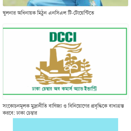
খুলনার অধিনায়ক মিঠুন এনসিএল টি-টোয়েন্টিতে
সংকোচনমূলক মুদ্রানীতি বাণিজ্য ও বিনিয়োগের প্রবৃদ্ধিকে বাধাগ্রস্ত
করবে: ঢাকা চেম্বার