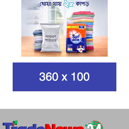
ইরানের রেভোল্যুশনারি গার্ডের
কার্বন কারখানার ধোঁয়ায় ক্ষতির মুখে কৃষি ও
পরিবেশ
ইরানের সর্বোচ্চ ধর্মীয় নেতা খামেনি নিহত
গান দিয়ে তারুণ্যে আধুনিকতা আনতে
চেয়েছিলেন আজম খান
জিসানের সেঞ্চুরি আর হাসানের দুর্দান্ত
ব্যাটিংয়ে জয় ইস্ট-সেন্ট্রাল জোনের