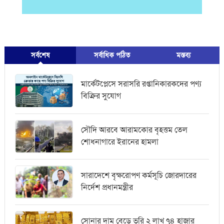
সর্বশেষ
সর্বাধিক পঠিত
মস্তব্য
মার্কেটপ্লেসে সরাসরি রপ্তানিকারকদের পণ্য
বিক্রির সুযোগ
সৌদি আরবে আরামকোর বৃহত্তম তেল
শোধনাগারে ইরানের হামলা
সারাদেশে বৃক্ষরোপণ কর্মসূচি জোরদারের
নির্দেশ প্রধানমন্ত্রীর
সোনার দাম বেড়ে ভরি ২ লাখ ৭৪ হাজার