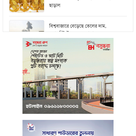
ছাড়াল
বিশ্ববাজারে বেড়েছে তেলের দাম,
ওয়ালস্ট্রিটে পতনের আভাস
মধ্যপ্রাচ্যে সংকটের কারণে কার্গো পরিবহনে
বিঘ্ন ঘটছে
পরিবেশবান্ধব উদ্যোক্তারা ইউসিবি থেকে
পাবেন ২৫ লাখ টাকা ঋণ
পুঁজিবাজারে অনিয়মের তথ্য প্রদানকারীর
সুরক্ষায় বিধিমালা প্রণয়ন
খামেনি হত্যার প্রতিশোধ নেওয়ার ঘোষণা