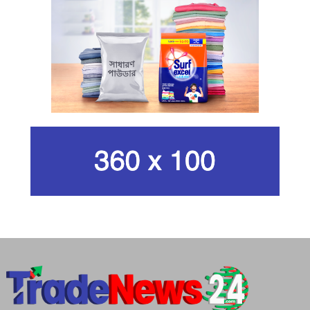
কার্বন কারখানার ধোঁয়ায় ক্ষতির মুখে কৃষি ও
পরিবেশ
ইরানের সর্বোচ্চ ধর্মীয় নেতা খামেনি নিহত
গান দিয়ে তারুণ্যে আধুনিকতা আনতে
চেয়েছিলেন আজম খান
জিসানের সেঞ্চুরি আর হাসানের দুর্দান্ত
ব্যাটিংয়ে জয় ইস্ট-সেন্ট্রাল জোনের
শপথ করি যেন, আমাদের কাজগুলো মানুষের
ভাগ্যের পরিবর্তনের জন্য হয়: প্রধানমন্ত্রী