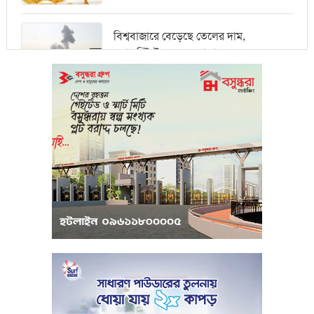
বিশ্ববাজারে বেড়েছে তেলের দাম,
ওয়ালস্ট্রিটে পতনের আভাস
মধ্যপ্রাচ্যে সংকটের কারণে কার্গো পরিবহনে
বিঘ্ন ঘটছে
পরিবেশবান্ধব উদ্যোক্তারা ইউসিবি থেকে
পাবেন ২৫ লাখ টাকা ঋণ
পুঁজিবাজারে অনিয়মের তথ্য প্রদানকারীর
সুরক্ষায় বিধিমালা প্রণয়ন
খামেনি হত্যার প্রতিশোধ নেওয়ার ঘোষণা
ইরানের রেভোল্যুশনারি গার্ডের