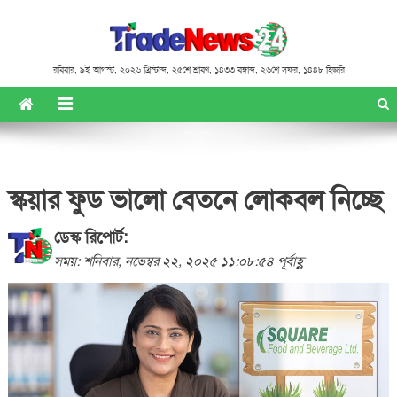
রবিবার
,
৯ই আগস্ট, ২০২৬ খ্রিস্টাব্দ
,
২৫শে শ্রাবণ, ১৪৩৩ বঙ্গাব্দ
,
২৬শে সফর, ১৪৪৮ হিজরি
স্কয়ার ফুড ভালো বেতনে লোকবল নিচ্ছে
ডেস্ক রিপোর্ট:
সময়: শনিবার, নভেম্বর ২২, ২০২৫ ১১:০৮:৫৪ পূর্বাহ্ণ