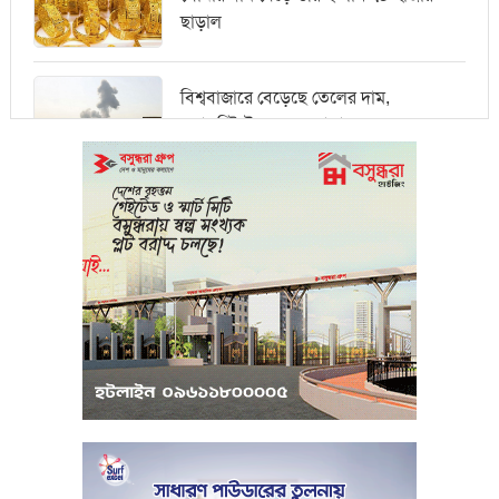
ছাড়াল
বিশ্ববাজারে বেড়েছে তেলের দাম,
ওয়ালস্ট্রিটে পতনের আভাস
মধ্যপ্রাচ্যে সংকটের কারণে কার্গো পরিবহনে
বিঘ্ন ঘটছে
পরিবেশবান্ধব উদ্যোক্তারা ইউসিবি থেকে
পাবেন ২৫ লাখ টাকা ঋণ
পুঁজিবাজারে অনিয়মের তথ্য প্রদানকারীর
সুরক্ষায় বিধিমালা প্রণয়ন