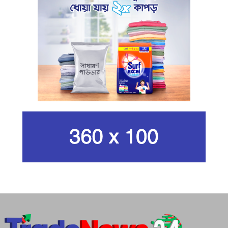
খামেনি হত্যার প্রতিশোধ নেওয়ার ঘোষণা
ইরানের রেভোল্যুশনারি গার্ডের
কার্বন কারখানার ধোঁয়ায় ক্ষতির মুখে কৃষি ও
পরিবেশ
ইরানের সর্বোচ্চ ধর্মীয় নেতা খামেনি নিহত
গান দিয়ে তারুণ্যে আধুনিকতা আনতে
চেয়েছিলেন আজম খান
জিসানের সেঞ্চুরি আর হাসানের দুর্দান্ত
ব্যাটিংয়ে জয় ইস্ট-সেন্ট্রাল জোনের