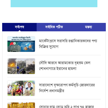
সর্বশেষ
সর্বাধিক পঠিত
মস্তব্য
মার্কেটপ্লেসে সরাসরি রপ্তানিকারকদের পণ্য
বিক্রির সুযোগ
সৌদি আরবে আরামকোর বৃহত্তম তেল
শোধনাগারে ইরানের হামলা
সারাদেশে বৃক্ষরোপণ কর্মসূচি জোরদারের
নির্দেশ প্রধানমন্ত্রীর
সোনার দাম বেড়ে ভরি ২ লাখ ৭৪ হাজার