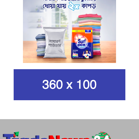
খামেনি হত্যার প্রতিশোধ নেওয়ার ঘোষণা
ইরানের রেভোল্যুশনারি গার্ডের
কার্বন কারখানার ধোঁয়ায় ক্ষতির মুখে কৃষি ও
পরিবেশ
ইরানের সর্বোচ্চ ধর্মীয় নেতা খামেনি নিহত
গান দিয়ে তারুণ্যে আধুনিকতা আনতে
চেয়েছিলেন আজম খান
জিসানের সেঞ্চুরি আর হাসানের দুর্দান্ত
ব্যাটিংয়ে জয় ইস্ট-সেন্ট্রাল জোনের