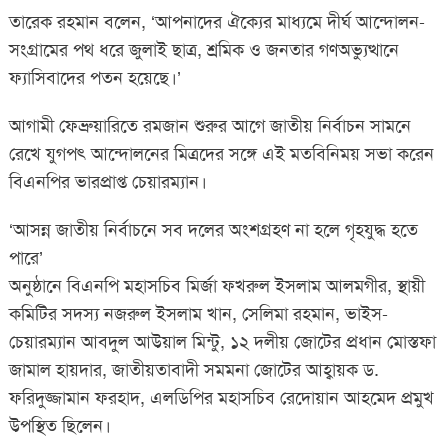
তারেক রহমান বলেন, ‘আপনাদের ঐক্যের মাধ্যমে দীর্ঘ আন্দোলন-
সংগ্রামের পথ ধরে জুলাই ছাত্র, শ্রমিক ও জনতার গণঅভ্যুত্থানে
ফ্যাসিবাদের পতন হয়েছে।’
আগামী ফেব্রুয়ারিতে রমজান শুরুর আগে জাতীয় নির্বাচন সামনে
রেখে যুগপৎ আন্দোলনের মিত্রদের সঙ্গে এই মতবিনিময় সভা করেন
বিএনপির ভারপ্রাপ্ত চেয়ারম্যান।
‘আসন্ন জাতীয় নির্বাচনে সব দলের অংশগ্রহণ না হলে গৃহযুদ্ধ হতে
পারে’
অনুষ্ঠানে বিএনপি মহাসচিব মির্জা ফখরুল ইসলাম আলমগীর, স্থায়ী
কমিটির সদস্য নজরুল ইসলাম খান, সেলিমা রহমান, ভাইস-
চেয়ারম্যান আবদুল আউয়াল মিন্টু, ১২ দলীয় জোটের প্রধান মোস্তফা
জামাল হায়দার, জাতীয়তাবাদী সমমনা জোটের আহ্বায়ক ড.
ফরিদুজ্জামান ফরহাদ, এলডিপির মহাসচিব রেদোয়ান আহমেদ প্রমুখ
উপস্থিত ছিলেন।