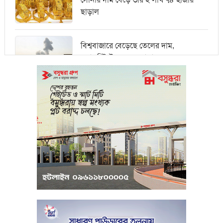
সোনার দাম বেড়ে ভরি ২ লাখ ৭৪ হাজার
ছাড়াল
বিশ্ববাজারে বেড়েছে তেলের দাম,
ওয়ালস্ট্রিটে পতনের আভাস
মধ্যপ্রাচ্যে সংকটের কারণে কার্গো পরিবহনে
বিঘ্ন ঘটছে
পরিবেশবান্ধব উদ্যোক্তারা ইউসিবি থেকে
পাবেন ২৫ লাখ টাকা ঋণ
পুঁজিবাজারে অনিয়মের তথ্য প্রদানকারীর
সুরক্ষায় বিধিমালা প্রণয়ন