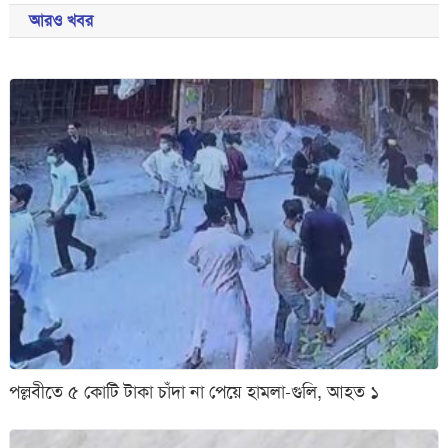
আরও খবর
পল্লবীতে ৫ কোটি টাকা চাঁদা না পেয়ে হামলা-গুলি, আহত ১