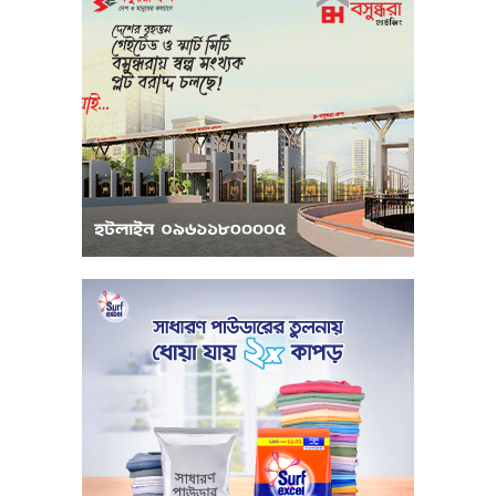
মধ্যপ্রাচ্যে সংকটের কারণে কার্গো পরিবহনে
বিঘ্ন ঘটছে
পরিবেশবান্ধব উদ্যোক্তারা ইউসিবি থেকে
পাবেন ২৫ লাখ টাকা ঋণ
পুঁজিবাজারে অনিয়মের তথ্য প্রদানকারীর
সুরক্ষায় বিধিমালা প্রণয়ন
খামেনি হত্যার প্রতিশোধ নেওয়ার ঘোষণা
ইরানের রেভোল্যুশনারি গার্ডের
কার্বন কারখানার ধোঁয়ায় ক্ষতির মুখে কৃষি ও
পরিবেশ