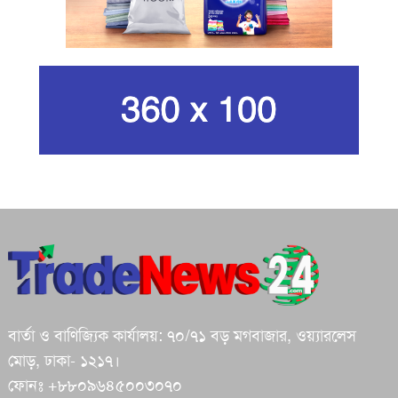
ইরানের সর্বোচ্চ ধর্মীয় নেতা খামেনি নিহত
গান দিয়ে তারুণ্যে আধুনিকতা আনতে
চেয়েছিলেন আজম খান
জিসানের সেঞ্চুরি আর হাসানের দুর্দান্ত
ব্যাটিংয়ে জয় ইস্ট-সেন্ট্রাল জোনের
শপথ করি যেন, আমাদের কাজগুলো মানুষের
ভাগ্যের পরিবর্তনের জন্য হয়: প্রধানমন্ত্রী
বার্তা ও বাণিজ্যিক কার্যালয়: ৭০/৭১ বড় মগবাজার, ওয়্যারলেস
ইরানে মেয়েদের স্কুলে ইসরায়েলের হামলা,
মোড়, ঢাকা- ১২১৭।
অন্তত ৪০ শিক্ষার্থী নিহত
ফোনঃ +৮৮০৯৬৪৫০০৩০৭০