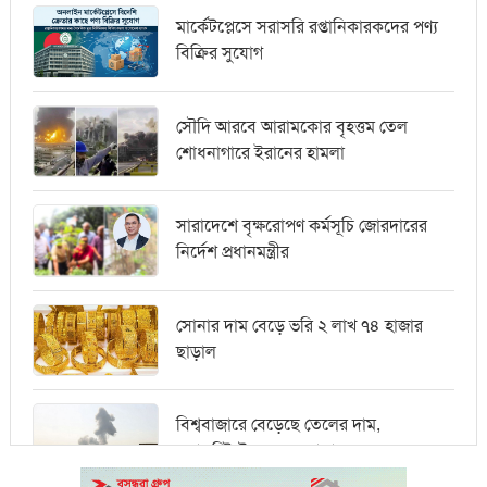
মার্কেটপ্লেসে সরাসরি রপ্তানিকারকদের পণ্য
বিক্রির সুযোগ
সৌদি আরবে আরামকোর বৃহত্তম তেল
শোধনাগারে ইরানের হামলা
সারাদেশে বৃক্ষরোপণ কর্মসূচি জোরদারের
নির্দেশ প্রধানমন্ত্রীর
সোনার দাম বেড়ে ভরি ২ লাখ ৭৪ হাজার
ছাড়াল
বিশ্ববাজারে বেড়েছে তেলের দাম,
ওয়ালস্ট্রিটে পতনের আভাস