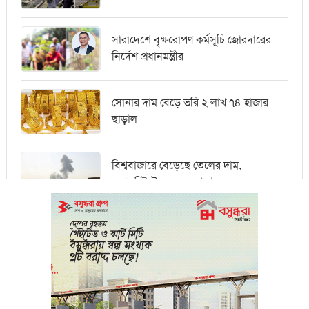
সারাদেশে বৃক্ষরোপণ কর্মসূচি জোরদারের
নির্দেশ প্রধানমন্ত্রীর
সোনার দাম বেড়ে ভরি ২ লাখ ৭৪ হাজার
ছাড়াল
বিশ্ববাজারে বেড়েছে তেলের দাম,
ওয়ালস্ট্রিটে পতনের আভাস
মধ্যপ্রাচ্যে সংকটের কারণে কার্গো পরিবহনে
বিঘ্ন ঘটছে
পরিবেশবান্ধব উদ্যোক্তারা ইউসিবি থেকে
পাবেন ২৫ লাখ টাকা ঋণ