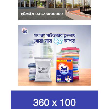
পুঁজিবাজারে অনিয়মের তথ্য প্রদানকারীর
সুরক্ষায় বিধিমালা প্রণয়ন
খামেনি হত্যার প্রতিশোধ নেওয়ার ঘোষণা
ইরানের রেভোল্যুশনারি গার্ডের
কার্বন কারখানার ধোঁয়ায় ক্ষতির মুখে কৃষি ও
পরিবেশ
ইরানের সর্বোচ্চ ধর্মীয় নেতা খামেনি নিহত
গান দিয়ে তারুণ্যে আধুনিকতা আনতে