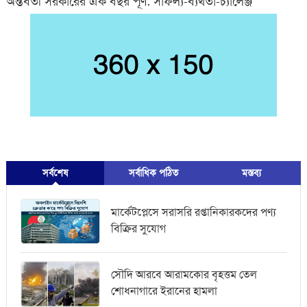
অন্তর্বর্তী সরকারের এক বছর পূর্ণ: সাফল্য-ব্যর্থতা-চ্যালেঞ্জ
সর্বশেষ
সর্বাধিক পঠিত
মস্তব্য
মার্কেটপ্লেসে সরাসরি রপ্তানিকারকদের পণ্য
বিক্রির সুযোগ
সৌদি আরবে আরামকোর বৃহত্তম তেল
শোধনাগারে ইরানের হামলা