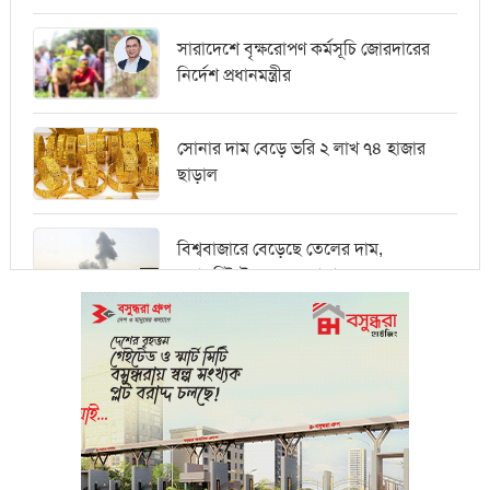
সারাদেশে বৃক্ষরোপণ কর্মসূচি জোরদারের
নির্দেশ প্রধানমন্ত্রীর
সোনার দাম বেড়ে ভরি ২ লাখ ৭৪ হাজার
ছাড়াল
বিশ্ববাজারে বেড়েছে তেলের দাম,
ওয়ালস্ট্রিটে পতনের আভাস
মধ্যপ্রাচ্যে সংকটের কারণে কার্গো পরিবহনে
বিঘ্ন ঘটছে
পরিবেশবান্ধব উদ্যোক্তারা ইউসিবি থেকে
পাবেন ২৫ লাখ টাকা ঋণ