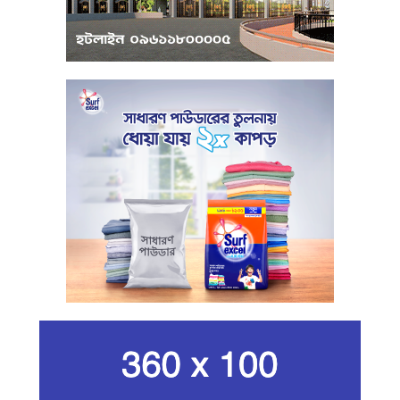
পুঁজিবাজারে অনিয়মের তথ্য প্রদানকারীর
সুরক্ষায় বিধিমালা প্রণয়ন
খামেনি হত্যার প্রতিশোধ নেওয়ার ঘোষণা
ইরানের রেভোল্যুশনারি গার্ডের
কার্বন কারখানার ধোঁয়ায় ক্ষতির মুখে কৃষি ও
পরিবেশ
ইরানের সর্বোচ্চ ধর্মীয় নেতা খামেনি নিহত
গান দিয়ে তারুণ্যে আধুনিকতা আনতে
চেয়েছিলেন আজম খান