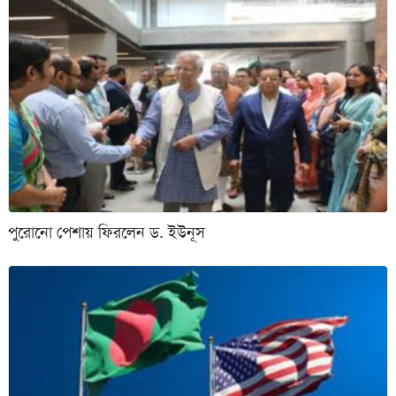
পুরোনো পেশায় ফিরলেন ড. ইউনূস