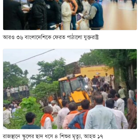
আরও ৩৬ বাংলাদেশিকে ফেরত পাঠালো যুক্তরাষ্ট্র
রাজস্থানে স্কুলের ছাদ ধসে ৪ শিশুর মৃত্যু, আহত ১৭