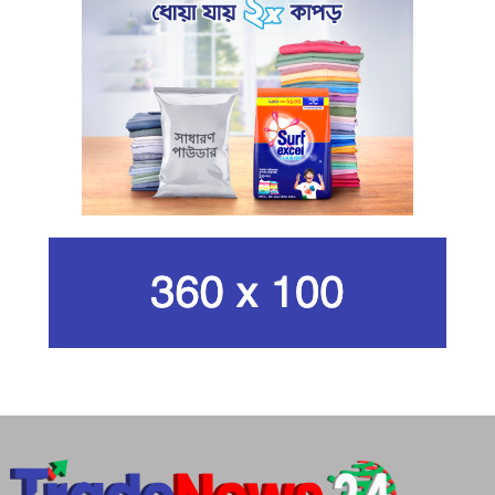
ইরানের রেভোল্যুশনারি গার্ডের
কার্বন কারখানার ধোঁয়ায় ক্ষতির মুখে কৃষি ও
পরিবেশ
ইরানের সর্বোচ্চ ধর্মীয় নেতা খামেনি নিহত
গান দিয়ে তারুণ্যে আধুনিকতা আনতে
চেয়েছিলেন আজম খান
জিসানের সেঞ্চুরি আর হাসানের দুর্দান্ত
ব্যাটিংয়ে জয় ইস্ট-সেন্ট্রাল জোনের