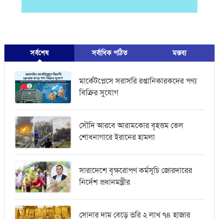
সর্বশেষ
সর্বাধিক পঠিত
মস্তব্য
মার্কেটপ্লেসে সরাসরি রপ্তানিকারকদের পণ্য
বিক্রির সুযোগ
সৌদি আরবে আরামকোর বৃহত্তম তেল
শোধনাগারে ইরানের হামলা
সারাদেশে বৃক্ষরোপণ কর্মসূচি জোরদারের
নির্দেশ প্রধানমন্ত্রীর
সোনার দাম বেড়ে ভরি ২ লাখ ৭৪ হাজার