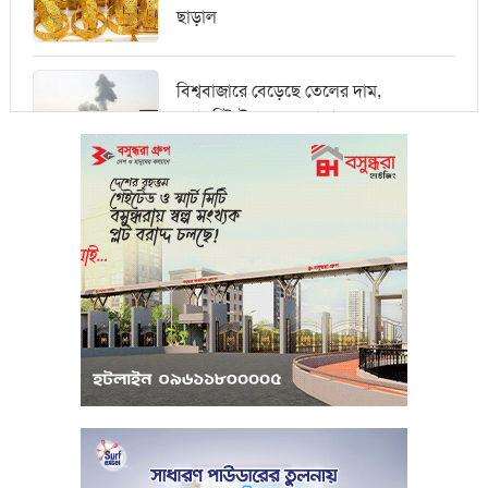
ছাড়াল
বিশ্ববাজারে বেড়েছে তেলের দাম,
ওয়ালস্ট্রিটে পতনের আভাস
মধ্যপ্রাচ্যে সংকটের কারণে কার্গো পরিবহনে
বিঘ্ন ঘটছে
পরিবেশবান্ধব উদ্যোক্তারা ইউসিবি থেকে
পাবেন ২৫ লাখ টাকা ঋণ
পুঁজিবাজারে অনিয়মের তথ্য প্রদানকারীর
সুরক্ষায় বিধিমালা প্রণয়ন
খামেনি হত্যার প্রতিশোধ নেওয়ার ঘোষণা