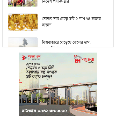
নির্দেশ প্রধানমন্ত্রীর
সোনার দাম বেড়ে ভরি ২ লাখ ৭৪ হাজার
ছাড়াল
বিশ্ববাজারে বেড়েছে তেলের দাম,
ওয়ালস্ট্রিটে পতনের আভাস
মধ্যপ্রাচ্যে সংকটের কারণে কার্গো পরিবহনে
বিঘ্ন ঘটছে
পরিবেশবান্ধব উদ্যোক্তারা ইউসিবি থেকে
পাবেন ২৫ লাখ টাকা ঋণ
পুঁজিবাজারে অনিয়মের তথ্য প্রদানকারীর