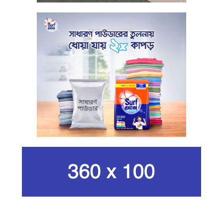
সুরক্ষায় বিধিমালা প্রণয়ন
খামেনি হত্যার প্রতিশোধ নেওয়ার ঘোষণা
ইরানের রেভোল্যুশনারি গার্ডের
কার্বন কারখানার ধোঁয়ায় ক্ষতির মুখে কৃষি ও
পরিবেশ
ইরানের সর্বোচ্চ ধর্মীয় নেতা খামেনি নিহত
গান দিয়ে তারুণ্যে আধুনিকতা আনতে
চেয়েছিলেন আজম খান
জিসানের সেঞ্চুরি আর হাসানের দুর্দান্ত