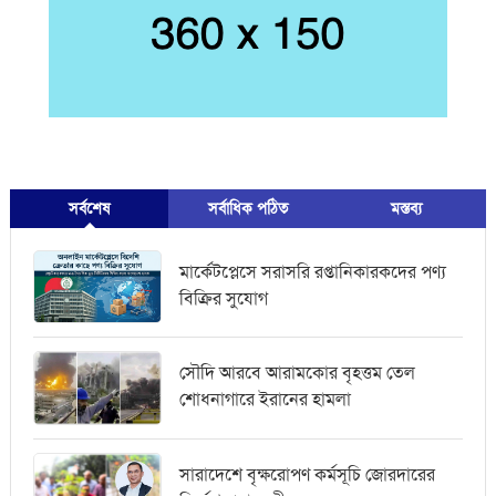
সর্বশেষ
সর্বাধিক পঠিত
মস্তব্য
মার্কেটপ্লেসে সরাসরি রপ্তানিকারকদের পণ্য
বিক্রির সুযোগ
সৌদি আরবে আরামকোর বৃহত্তম তেল
শোধনাগারে ইরানের হামলা
সারাদেশে বৃক্ষরোপণ কর্মসূচি জোরদারের