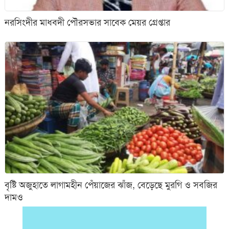
নরসিংদীর মাধবদী পৌরসভার সাবেক মেয়র গ্রেপ্তার
বৃষ্টি অজুহাতে লাগামহীন পেঁয়াজের ঝাঁজ, বেড়েছে মুরগি ও সবজির
দামও