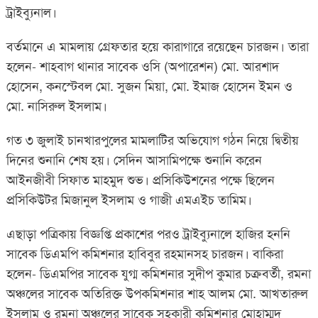
ট্রাইব্যুনাল।
বর্তমানে এ মামলায় গ্রেফতার হয়ে কারাগারে রয়েছেন চারজন। তারা
হলেন- শাহবাগ থানার সাবেক ওসি (অপারেশন) মো. আরশাদ
হোসেন, কনস্টেবল মো. সুজন মিয়া, মো. ইমাজ হোসেন ইমন ‍ও
মো. নাসিরুল ইসলাম।
গত ৩ জুলাই চানখারপুলের মামলাটির অভিযোগ গঠন নিয়ে দ্বিতীয়
দিনের শুনানি শেষ হয়। সেদিন আসামিপক্ষে শুনানি করেন
আইনজীবী সিফাত মাহমুদ শুভ। প্রসিকিউশনের পক্ষে ছিলেন
প্রসিকিউটর মিজানুল ইসলাম ও গাজী এমএইচ তামিম।
এছাড়া পত্রিকায় বিজ্ঞপ্তি প্রকাশের পরও ট্রাইব্যুনালে হাজির হননি
সাবেক ডিএমপি কমিশনার হাবিবুর রহমানসহ চারজন। বাকিরা
হলেন- ডিএমপির সাবেক যুগ্ম কমিশনার সুদীপ কুমার চক্রবর্তী, রমনা
অঞ্চলের সাবেক অতিরিক্ত উপকমিশনার শাহ আলম মো. আখতারুল
ইসলাম ও রমনা অঞ্চলের সাবেক সহকারী কমিশনার মোহাম্মদ