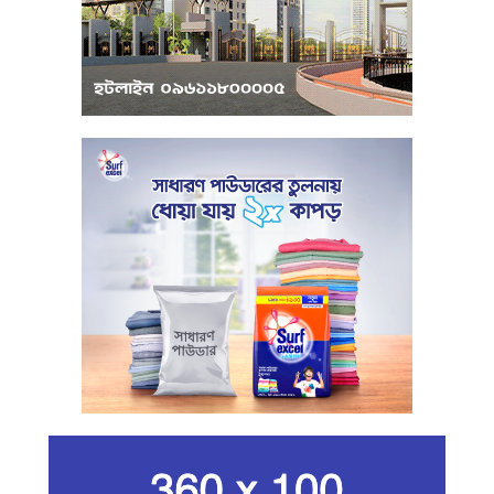
পাবেন ২৫ লাখ টাকা ঋণ
পুঁজিবাজারে অনিয়মের তথ্য প্রদানকারীর
সুরক্ষায় বিধিমালা প্রণয়ন
খামেনি হত্যার প্রতিশোধ নেওয়ার ঘোষণা
ইরানের রেভোল্যুশনারি গার্ডের
কার্বন কারখানার ধোঁয়ায় ক্ষতির মুখে কৃষি ও
পরিবেশ
ইরানের সর্বোচ্চ ধর্মীয় নেতা খামেনি নিহত