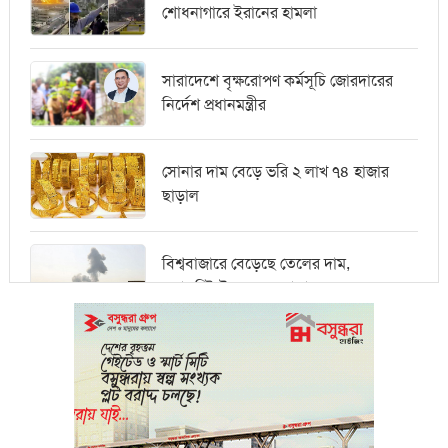
শোধনাগারে ইরানের হামলা
সারাদেশে বৃক্ষরোপণ কর্মসূচি জোরদারের
নির্দেশ প্রধানমন্ত্রীর
সোনার দাম বেড়ে ভরি ২ লাখ ৭৪ হাজার
ছাড়াল
বিশ্ববাজারে বেড়েছে তেলের দাম,
ওয়ালস্ট্রিটে পতনের আভাস
মধ্যপ্রাচ্যে সংকটের কারণে কার্গো পরিবহনে
বিঘ্ন ঘটছে
পরিবেশবান্ধব উদ্যোক্তারা ইউসিবি থেকে