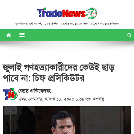
বৃহস্পতিবার
,
৬ই আগস্ট, ২০২৬ খ্রিস্টাব্দ
,
২২শে শ্রাবণ, ১৪৩৩ বঙ্গাব্দ
,
২৩শে সফর, ১৪৪৮ হিজরি
জুলাই গণহত্যাকারীদের কেউই ছাড়
পাবে না: চিফ প্রসিকিউটর
জ্যেষ্ঠ প্রতিবেদক:
সময়: সোমবার, আগস্ট ১১, ২০২৫ ১:৩৪:৩৯ অপরাহ্ণ