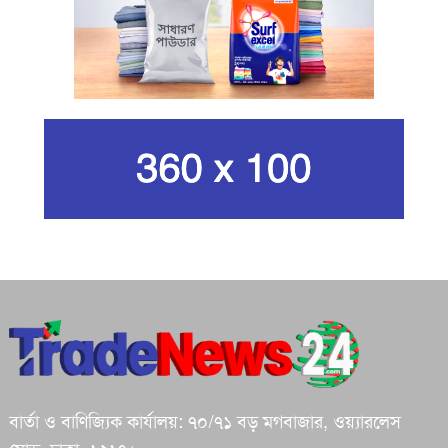
পরিবেশ
ইরানের সর্বোচ্চ ধর্মীয় নেতা খামেনি নিহত
গান দিয়ে তারুণ্যে আধুনিকতা আনতে
চেয়েছিলেন আজম খান
জিসানের সেঞ্চুরি আর হাসানের দুর্দান্ত
ব্যাটিংয়ে জয় ইস্ট-সেন্ট্রাল জোনের
শপথ করি যেন, আমাদের কাজগুলো মানুষের
ভাগ্যের পরিবর্তনের জন্য হয়: প্রধানমন্ত্রী
বার্তা ও বাণিজ্যিক কার্যালয়: ৭০/৭১ বড় মগবাজার, ওয়্যারলেস