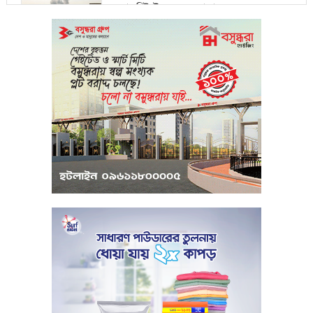
ওয়ালস্ট্রিটে পতনের আভাস
মধ্যপ্রাচ্যে সংকটের কারণে কার্গো পরিবহনে
বিঘ্ন ঘটছে
পরিবেশবান্ধব উদ্যোক্তারা ইউসিবি থেকে
পাবেন ২৫ লাখ টাকা ঋণ
পুঁজিবাজারে অনিয়মের তথ্য প্রদানকারীর
সুরক্ষায় বিধিমালা প্রণয়ন
খামেনি হত্যার প্রতিশোধ নেওয়ার ঘোষণা
ইরানের রেভোল্যুশনারি গার্ডের
কার্বন কারখানার ধোঁয়ায় ক্ষতির মুখে কৃষি ও