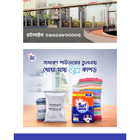
পরিবেশবান্ধব উদ্যোক্তারা ইউসিবি থেকে
পাবেন ২৫ লাখ টাকা ঋণ
পুঁজিবাজারে অনিয়মের তথ্য প্রদানকারীর
সুরক্ষায় বিধিমালা প্রণয়ন
খামেনি হত্যার প্রতিশোধ নেওয়ার ঘোষণা
ইরানের রেভোল্যুশনারি গার্ডের
কার্বন কারখানার ধোঁয়ায় ক্ষতির মুখে কৃষি ও
পরিবেশ
ইরানের সর্বোচ্চ ধর্মীয় নেতা খামেনি নিহত