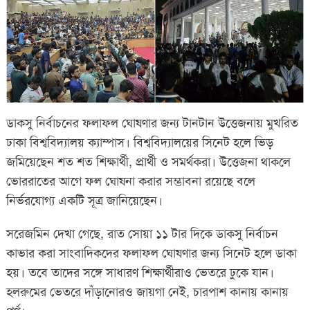
ডাকসু নির্বাচনের ফলাফল ঘোষণার জন্য টানটান উত্তেজনায় মুখরিত
ঢাকা বিশ্ববিদ্যালয় ক্যাম্পাস। বিশ্ববিদ্যালয়ের সিনেট হলে ভিড়
জমিয়েছেন শত শত শিক্ষার্থী, প্রার্থী ও সমর্থকরা। উত্তেজনা থাকলে
ভোররাতের আগে ফল ঘোষনা করার সম্ভাবনা রয়েছে বলে
নির্ভরযোগ্য একটি সূত্র জানিয়েছেন।
সরেজমিন দেখা গেছে, রাত সোয়া ১১ টার দিকে ডাকসু নির্বাচন
কাভার করা সাংবাদিকদের ফলাফল ঘোষণার জন্য সিনেট হলে ডাকা
হয়। তবে তাদের সঙ্গে সাধারণ শিক্ষার্থীরাও ভেতরে ঢুকে যান।
হলরুমের ভেতরে দাঁড়ানোরও জায়গা নেই, চারপাশ কানায় কানায়