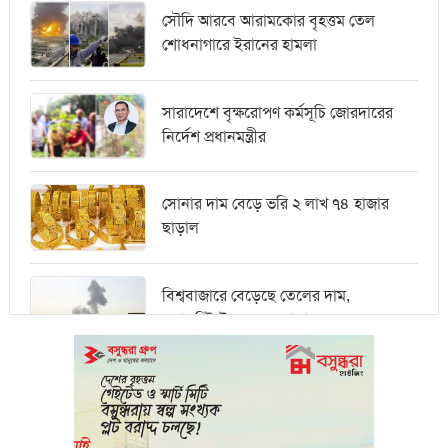
সৌদি আরবে আরামকোর বৃহত্তম তেল
শোধনাগারে ইরানের হামলা
সারাদেশে বৃক্ষরোপণ কর্মসূচি জোরদারের
নির্দেশ প্রধানমন্ত্রীর
সোনার দাম বেড়ে ভরি ২ লাখ ৭৪ হাজার
ছাড়াল
বিশ্ববাজারে বেড়েছে তেলের দাম,
ওয়ালস্ট্রিটে পতনের আভাস
মধ্যপ্রাচ্যে সংকটের কারণে কার্গো পরিবহনে
বিঘ্ন ঘটছে