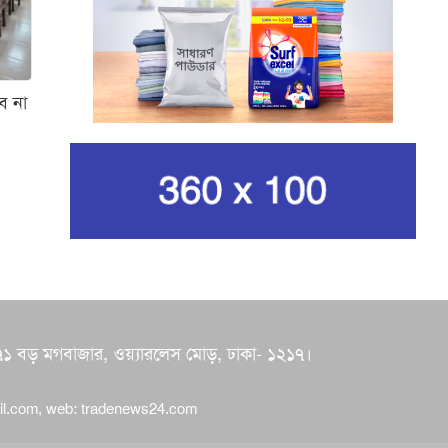
নেওয়ার ঘোষণা ইরানের
রেভোল্যুশনারি গার্ডের
কার্বন কারখানার ধোঁয়ায় ক্ষতির
ে না
মুখে কৃষি ও পরিবেশ
ইরানের সর্বোচ্চ ধর্মীয় নেতা
খামেনি নিহত
গান দিয়ে তারুণ্যে আধুনিকতা
আনতে চেয়েছিলেন আজম খান
জিসানের সেঞ্চুরি আর হাসানের
 ৭০/৭১ বড় মগবাজার, ওয়্যারলেস মোড়, ঢাকা- ১২১৭।
দুর্দান্ত ব্যাটিংয়ে জয় ইস্ট-
সেন্ট্রাল জোনের
il.com
, web:
tradenews24.com