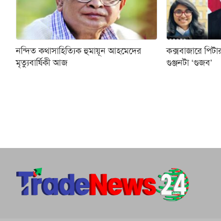
নন্দিত কথাসাহিত্যিক হুমায়ূন আহমেদের
কক্সবাজারে পিটা
মৃত্যুবার্ষিকী আজ
গুঞ্জনটা ‘গুজব’