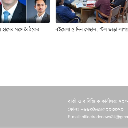
র হাসের সঙ্গে বৈঠকের
বইমেলা ৫ দিন পেছাল, স্টল ভাড়া লাগব
বার্তা ও বাণিজ্যিক কার্যালয়:
ফোনঃ +৮৮০৯৬৪৫০০৩০৭০
E-mail:
officetradenews24@gma