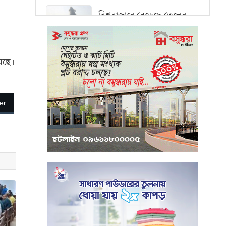
বিশ্ববাজারে বেড়েছে তেলের
দাম, ওয়ালস্ট্রিটে পতনের
আভাস
য়েছে।
মধ্যপ্রাচ্যে সংকটের কারণে
কার্গো পরিবহনে বিঘ্ন ঘটছে
er
পরিবেশবান্ধব উদ্যোক্তারা
ইউসিবি থেকে পাবেন ২৫ লাখ
টাকা ঋণ
পুঁজিবাজারে অনিয়মের তথ্য
প্রদানকারীর সুরক্ষায় বিধিমালা
প্রণয়ন
খামেনি হত্যার প্রতিশোধ