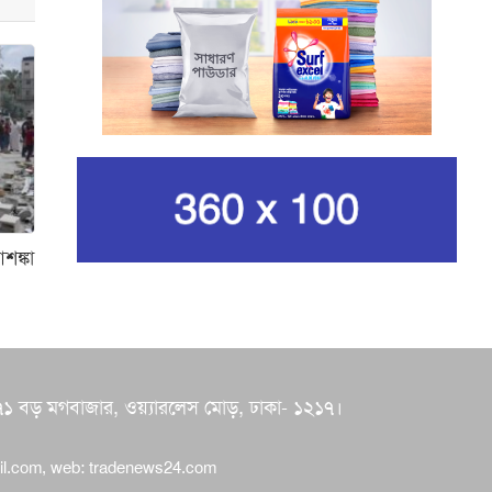
নেওয়ার ঘোষণা ইরানের
রেভোল্যুশনারি গার্ডের
কার্বন কারখানার ধোঁয়ায় ক্ষতির
মুখে কৃষি ও পরিবেশ
ইরানের সর্বোচ্চ ধর্মীয় নেতা
খামেনি নিহত
শঙ্কা
গান দিয়ে তারুণ্যে আধুনিকতা
আনতে চেয়েছিলেন আজম খান
জিসানের সেঞ্চুরি আর হাসানের
 ৭০/৭১ বড় মগবাজার, ওয়্যারলেস মোড়, ঢাকা- ১২১৭।
দুর্দান্ত ব্যাটিংয়ে জয় ইস্ট-
সেন্ট্রাল জোনের
il.com
, web:
tradenews24.com