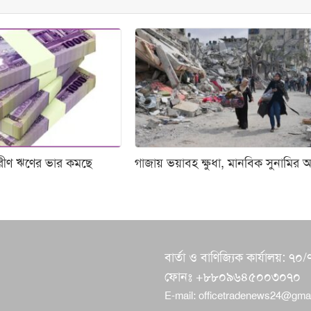
তরীণ ঋণের ভার কমছে
গাজায় ভয়াবহ ক্ষুধা, মানবিক সুনামির আ
বার্তা ও বাণিজ্যিক কার্যালয়:
ফোনঃ +৮৮০৯৬৪৫০০৩০৭০
E-mail:
officetradenews24@gma