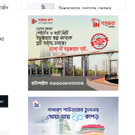
ার্জন
বিশ্ববাজারে বেড়েছে তেলের
দাম, ওয়ালস্ট্রিটে পতনের
আভাস
্য
মধ্যপ্রাচ্যে সংকটের কারণে
কার্গো পরিবহনে বিঘ্ন ঘটছে
পরিবেশবান্ধব উদ্যোক্তারা
ইউসিবি থেকে পাবেন ২৫ লাখ
টাকা ঋণ
পুঁজিবাজারে অনিয়মের তথ্য
er
প্রদানকারীর সুরক্ষায় বিধিমালা
প্রণয়ন
খামেনি হত্যার প্রতিশোধ