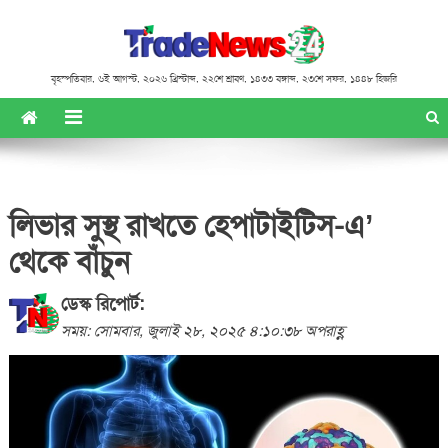
বৃহস্পতিবার
,
৬ই আগস্ট, ২০২৬ খ্রিস্টাব্দ
,
২২শে শ্রাবণ, ১৪৩৩ বঙ্গাব্দ
,
২৩শে সফর, ১৪৪৮ হিজরি
লিভার সুস্থ রাখতে হেপাটাইটিস-এ’
থেকে বাঁচুন
ডেস্ক রিপোর্ট:
সময়: সোমবার, জুলাই ২৮, ২০২৫ ৪:১০:৩৮ অপরাহ্ণ