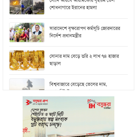
সৌদি আরবে আরামকোর বৃহত্তম তেল
শোধনাগারে ইরানের হামলা
সারাদেশে বৃক্ষরোপণ কর্মসূচি জোরদারের
নির্দেশ প্রধানমন্ত্রীর
সোনার দাম বেড়ে ভরি ২ লাখ ৭৪ হাজার
ছাড়াল
বিশ্ববাজারে বেড়েছে তেলের দাম,
ওয়ালস্ট্রিটে পতনের আভাস
মধ্যপ্রাচ্যে সংকটের কারণে কার্গো পরিবহনে
বিঘ্ন ঘটছে