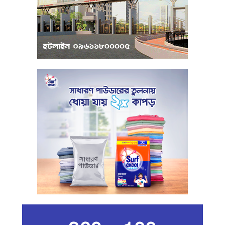
পরিবেশবান্ধব উদ্যোক্তারা ইউসিবি থেকে
পাবেন ২৫ লাখ টাকা ঋণ
পুঁজিবাজারে অনিয়মের তথ্য প্রদানকারীর
সুরক্ষায় বিধিমালা প্রণয়ন
খামেনি হত্যার প্রতিশোধ নেওয়ার ঘোষণা
ইরানের রেভোল্যুশনারি গার্ডের
কার্বন কারখানার ধোঁয়ায় ক্ষতির মুখে কৃষি ও
পরিবেশ
ইরানের সর্বোচ্চ ধর্মীয় নেতা খামেনি নিহত