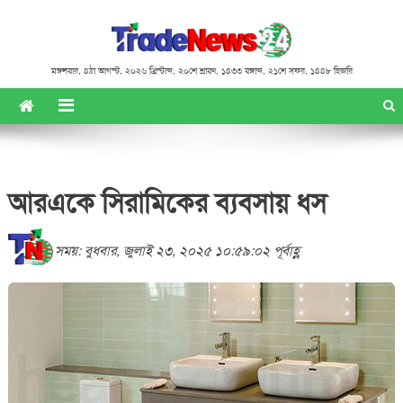
মঙ্গলবার
,
৪ঠা আগস্ট, ২০২৬ খ্রিস্টাব্দ
,
২০শে শ্রাবণ, ১৪৩৩ বঙ্গাব্দ
,
২১শে সফর, ১৪৪৮ হিজরি
আরএকে সিরামিকের ব্যবসায় ধস
সময়: বুধবার, জুলাই ২৩, ২০২৫ ১০:৫৯:০২ পূর্বাহ্ণ