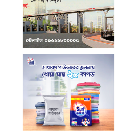
পরিবেশবান্ধব উদ্যোক্তারা ইউসিবি থেকে
পাবেন ২৫ লাখ টাকা ঋণ
পুঁজিবাজারে অনিয়মের তথ্য প্রদানকারীর
সুরক্ষায় বিধিমালা প্রণয়ন
খামেনি হত্যার প্রতিশোধ নেওয়ার ঘোষণা
ইরানের রেভোল্যুশনারি গার্ডের
কার্বন কারখানার ধোঁয়ায় ক্ষতির মুখে কৃষি ও
পরিবেশ
ইরানের সর্বোচ্চ ধর্মীয় নেতা খামেনি নিহত