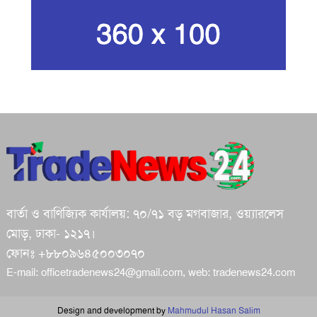
গান দিয়ে তারুণ্যে আধুনিকতা আনতে
চেয়েছিলেন আজম খান
জিসানের সেঞ্চুরি আর হাসানের দুর্দান্ত
ব্যাটিংয়ে জয় ইস্ট-সেন্ট্রাল জোনের
শপথ করি যেন, আমাদের কাজগুলো মানুষের
ভাগ্যের পরিবর্তনের জন্য হয়: প্রধানমন্ত্রী
বার্তা ও বাণিজ্যিক কার্যালয়: ৭০/৭১ বড় মগবাজার, ওয়্যারলেস
ইরানে মেয়েদের স্কুলে ইসরায়েলের হামলা,
মোড়, ঢাকা- ১২১৭।
অন্তত ৪০ শিক্ষার্থী নিহত
ফোনঃ +৮৮০৯৬৪৫০০৩০৭০
E-mail:
officetradenews24@gmail.com
, web:
tradenews24.com
বলিভিয়ায় টাকা ভর্তি উড়োজাহাজ বিধ্বস্ত হয়ে
Design and development by
Mahmudul Hasan Salim
১৫ জন নিহত