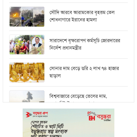
সৌদি আরবে আরামকোর বৃহত্তম তেল
শোধনাগারে ইরানের হামলা
সারাদেশে বৃক্ষরোপণ কর্মসূচি জোরদারের
নির্দেশ প্রধানমন্ত্রীর
সোনার দাম বেড়ে ভরি ২ লাখ ৭৪ হাজার
ছাড়াল
বিশ্ববাজারে বেড়েছে তেলের দাম,
ওয়ালস্ট্রিটে পতনের আভাস
মধ্যপ্রাচ্যে সংকটের কারণে কার্গো পরিবহনে
বিঘ্ন ঘটছে