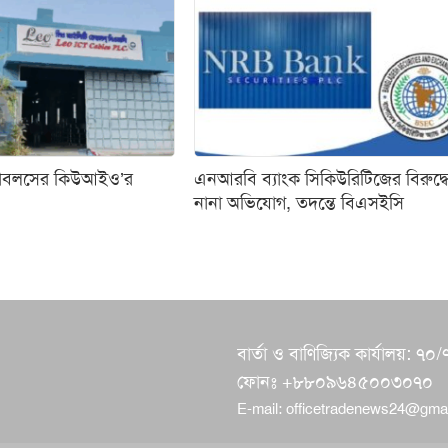
যাবলসের কিউআইও’র
এনআরবি ব্যাংক সিকিউরিটিজের বিরুদ্ধ
নানা অভিযোগ, তদন্তে বিএসইসি
বার্তা ও বাণিজ্যিক কার্যালয়:
ফোনঃ +৮৮০৯৬৪৫০০৩০৭০
E-mail:
officetradenews24@gma