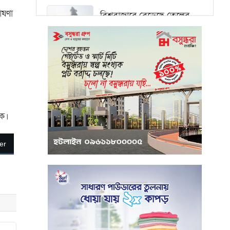
োষণা
বিশ্ববাজারে বেড়েছে তেলের
দাম, ওয়ালস্ট্রিটে পতনের
আভাস
মধ্যপ্রাচ্যে সংকটের কারণে
কার্গো পরিবহনে বিঘ্ন ঘটছে
পরিবেশবান্ধব উদ্যোক্তারা
লক।
ইউসিবি থেকে পাবেন ২৫ লাখ
টাকা ঋণ
er
পুঁজিবাজারে অনিয়মের তথ্য
প্রদানকারীর সুরক্ষায় বিধিমালা
প্রণয়ন
খামেনি হত্যার প্রতিশোধ