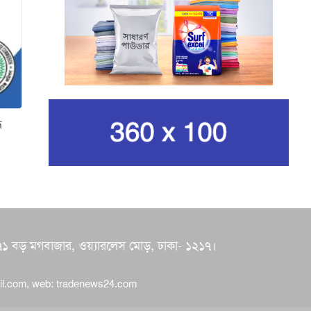
নেওয়ার ঘোষণা ইরানের
রেভোল্যুশনারি গার্ডের
কার্বন কারখানার ধোঁয়ায় ক্ষতির
মুখে কৃষি ও পরিবেশ
ে
ইরানের সর্বোচ্চ ধর্মীয় নেতা
খামেনি নিহত
গান দিয়ে তারুণ্যে আধুনিকতা
আনতে চেয়েছিলেন আজম খান
জিসানের সেঞ্চুরি আর হাসানের
 ৭০/৭১ বড় মগবাজার, ওয়্যারলেস মোড়, ঢাকা- ১২১৭।
দুর্দান্ত ব্যাটিংয়ে জয় ইস্ট-
সেন্ট্রাল জোনের
il.com
, web:
tradenews24.com