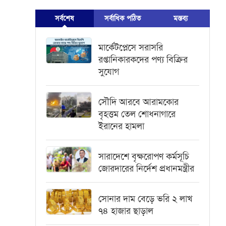
সর্বশেষ
সর্বাধিক পঠিত
মস্তব্য
মার্কেটপ্লেসে সরাসরি
রপ্তানিকারকদের পণ্য বিক্রির
সুযোগ
সৌদি আরবে আরামকোর
বৃহত্তম তেল শোধনাগারে
ইরানের হামলা
সারাদেশে বৃক্ষরোপণ কর্মসূচি
জোরদারের নির্দেশ প্রধানমন্ত্রীর
সোনার দাম বেড়ে ভরি ২ লাখ
৭৪ হাজার ছাড়াল