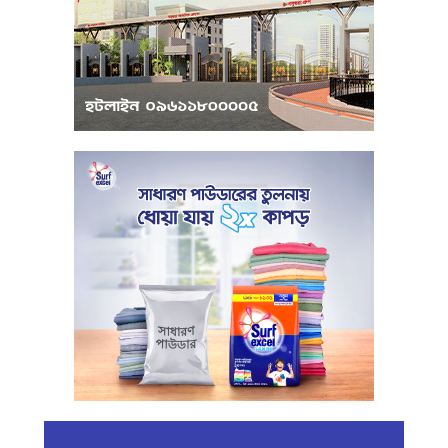
পরিবেশবান্ধব উদ্যোক্তারা ইউসিবি থেকে
পাবেন ২৫ লাখ টাকা ঋণ
পুঁজিবাজারে অনিয়মের তথ্য প্রদানকারীর
সুরক্ষায় বিধিমালা প্রণয়ন
খামেনি হত্যার প্রতিশোধ নেওয়ার ঘোষণা
ইরানের রেভোল্যুশনারি গার্ডের
কার্বন কারখানার ধোঁয়ায় ক্ষতির মুখে কৃষি ও
পরিবেশ
ইরানের সর্বোচ্চ ধর্মীয় নেতা খামেনি নিহত