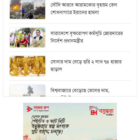
সৌদি আরবে আরামকোর বৃহত্তম তেল
শোধনাগারে ইরানের হামলা
সারাদেশে বৃক্ষরোপণ কর্মসূচি জোরদারের
নির্দেশ প্রধানমন্ত্রীর
সোনার দাম বেড়ে ভরি ২ লাখ ৭৪ হাজার
ছাড়াল
বিশ্ববাজারে বেড়েছে তেলের দাম,
ওয়ালস্ট্রিটে পতনের আভাস
মধ্যপ্রাচ্যে সংকটের কারণে কার্গো পরিবহনে
বিঘ্ন ঘটছে