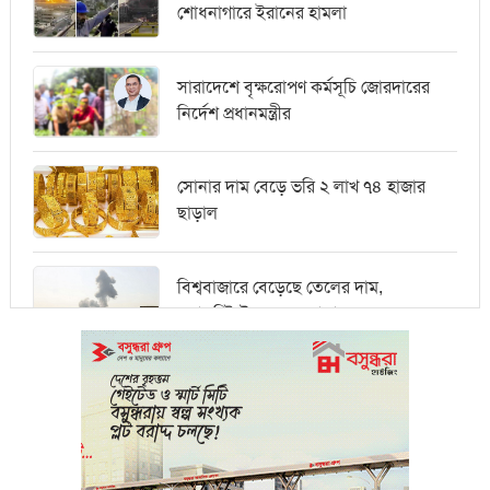
শোধনাগারে ইরানের হামলা
সারাদেশে বৃক্ষরোপণ কর্মসূচি জোরদারের
নির্দেশ প্রধানমন্ত্রীর
সোনার দাম বেড়ে ভরি ২ লাখ ৭৪ হাজার
ছাড়াল
বিশ্ববাজারে বেড়েছে তেলের দাম,
ওয়ালস্ট্রিটে পতনের আভাস
মধ্যপ্রাচ্যে সংকটের কারণে কার্গো পরিবহনে
বিঘ্ন ঘটছে
পরিবেশবান্ধব উদ্যোক্তারা ইউসিবি থেকে