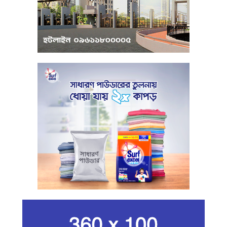
পাবেন ২৫ লাখ টাকা ঋণ
পুঁজিবাজারে অনিয়মের তথ্য প্রদানকারীর
সুরক্ষায় বিধিমালা প্রণয়ন
খামেনি হত্যার প্রতিশোধ নেওয়ার ঘোষণা
ইরানের রেভোল্যুশনারি গার্ডের
কার্বন কারখানার ধোঁয়ায় ক্ষতির মুখে কৃষি ও
পরিবেশ
ইরানের সর্বোচ্চ ধর্মীয় নেতা খামেনি নিহত