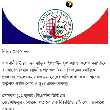
নিজস্ব প্রতিবেদক
রাজধানীর উত্তরা দিয়াবাড়ি মাইলস্টোন স্কুল অ্যান্ড কলেজ ক্যাম্পাসে
বাংলাদেশ বিমান বাহিনীর প্রশিক্ষণ বিমান বিধ্বস্তের মর্মান্তিক
দূর্ঘটনায় পাইলটসহ সকল হতাহতদের প্রতি ঢাকা স্টক এক্সচেঞ্জ
কর্তৃপক্ষ গভীর শোক ও দুঃখ প্রকাশ করছে৷
সোমবার (২১ জুলাই) ডিএসইর ডিজিএম
মোঃ শফিকুর রহমানের পাঠানো এক বিজ্ঞপ্তিতে এই শোক জানানো
হয়েছে।