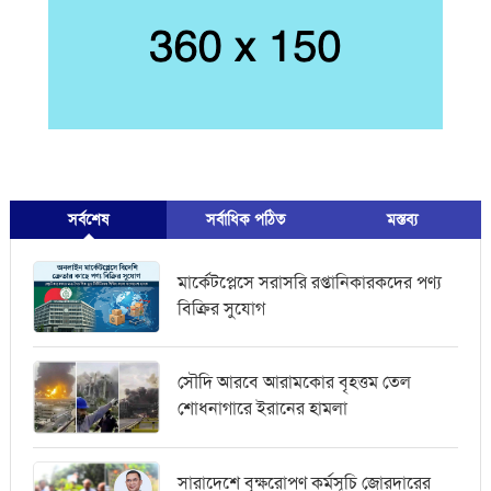
সর্বশেষ
সর্বাধিক পঠিত
মস্তব্য
মার্কেটপ্লেসে সরাসরি রপ্তানিকারকদের পণ্য
বিক্রির সুযোগ
সৌদি আরবে আরামকোর বৃহত্তম তেল
শোধনাগারে ইরানের হামলা
সারাদেশে বৃক্ষরোপণ কর্মসূচি জোরদারের