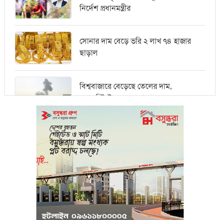
নির্দেশ প্রধানমন্ত্রীর
সোনার দাম বেড়ে ভরি ২ লাখ ৭৪ হাজার
ছাড়াল
বিশ্ববাজারে বেড়েছে তেলের দাম,
ওয়ালস্ট্রিটে পতনের আভাস
মধ্যপ্রাচ্যে সংকটের কারণে কার্গো পরিবহনে
বিঘ্ন ঘটছে
পরিবেশবান্ধব উদ্যোক্তারা ইউসিবি থেকে
পাবেন ২৫ লাখ টাকা ঋণ
পুঁজিবাজারে অনিয়মের তথ্য প্রদানকারীর