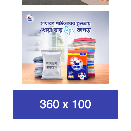
সুরক্ষায় বিধিমালা প্রণয়ন
খামেনি হত্যার প্রতিশোধ নেওয়ার ঘোষণা
ইরানের রেভোল্যুশনারি গার্ডের
কার্বন কারখানার ধোঁয়ায় ক্ষতির মুখে কৃষি ও
পরিবেশ
ইরানের সর্বোচ্চ ধর্মীয় নেতা খামেনি নিহত
গান দিয়ে তারুণ্যে আধুনিকতা আনতে
চেয়েছিলেন আজম খান