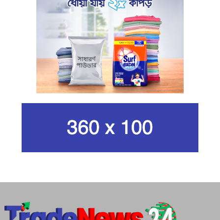
ইরানের রেভোল্যুশনারি গার্ডের
কার্বন কারখানার ধোঁয়ায় ক্ষতির মুখে কৃষি ও
পরিবেশ
ইরানের সর্বোচ্চ ধর্মীয় নেতা খামেনি নিহত
গান দিয়ে তারুণ্যে আধুনিকতা আনতে
চেয়েছিলেন আজম খান
জিসানের সেঞ্চুরি আর হাসানের দুর্দান্ত
ব্যাটিংয়ে জয় ইস্ট-সেন্ট্রাল জোনের