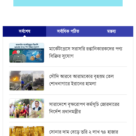
সর্বশেষ
সর্বাধিক পঠিত
মস্তব্য
মার্কেটপ্লেসে সরাসরি রপ্তানিকারকদের পণ্য
বিক্রির সুযোগ
সৌদি আরবে আরামকোর বৃহত্তম তেল
শোধনাগারে ইরানের হামলা
সারাদেশে বৃক্ষরোপণ কর্মসূচি জোরদারের
নির্দেশ প্রধানমন্ত্রীর
সোনার দাম বেড়ে ভরি ২ লাখ ৭৪ হাজার