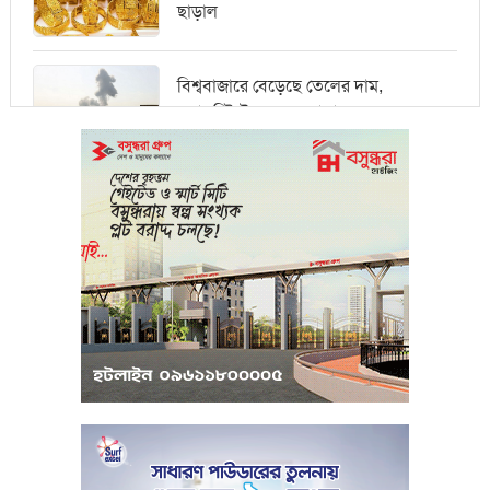
ছাড়াল
বিশ্ববাজারে বেড়েছে তেলের দাম,
ওয়ালস্ট্রিটে পতনের আভাস
মধ্যপ্রাচ্যে সংকটের কারণে কার্গো পরিবহনে
বিঘ্ন ঘটছে
পরিবেশবান্ধব উদ্যোক্তারা ইউসিবি থেকে
পাবেন ২৫ লাখ টাকা ঋণ
পুঁজিবাজারে অনিয়মের তথ্য প্রদানকারীর
সুরক্ষায় বিধিমালা প্রণয়ন
খামেনি হত্যার প্রতিশোধ নেওয়ার ঘোষণা