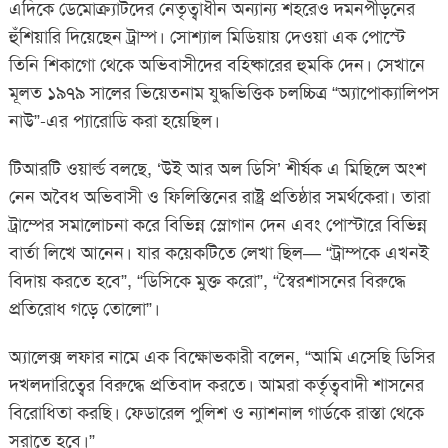
এদিকে ডেমোক্র্যাটদের নেতৃত্বাধীন অন্যান্য শহরেও দমনপীড়নের
হুঁশিয়ারি দিয়েছেন ট্রাম্প। সোশ্যাল মিডিয়ায় দেওয়া এক পোস্টে
তিনি শিকাগো থেকে অভিবাসীদের বহিষ্কারের হুমকি দেন। সেখানে
মূলত ১৯৭৯ সালের ভিয়েতনাম যুদ্ধভিত্তিক চলচ্চিত্র “অ্যাপোক্যালিপস
নাউ”-এর প্যারোডি করা হয়েছিল।
টিআরটি ওয়ার্ল্ড বলছে, ‘উই আর অল ডিসি’ শীর্ষক এ মিছিলে অংশ
নেন অবৈধ অভিবাসী ও ফিলিস্তিনের রাষ্ট্র প্রতিষ্ঠার সমর্থকেরা। তারা
ট্রাম্পের সমালোচনা করে বিভিন্ন স্লোগান দেন এবং পোস্টারে বিভিন্ন
বার্তা লিখে আনেন। যার কয়েকটিতে লেখা ছিল— “ট্রাম্পকে এখনই
বিদায় করতে হবে”, “ডিসিকে মুক্ত করো”, “স্বৈরশাসনের বিরুদ্ধে
প্রতিরোধ গড়ে তোলো”।
অ্যালেক্স লফার নামে এক বিক্ষোভকারী বলেন, “আমি এসেছি ডিসির
দখলদারিত্বের বিরুদ্ধে প্রতিবাদ করতে। আমরা কর্তৃত্ববাদী শাসনের
বিরোধিতা করছি। ফেডারেল পুলিশ ও ন্যাশনাল গার্ডকে রাস্তা থেকে
সরাতে হবে।”