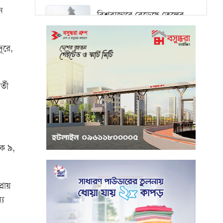
ন
বিশ্ববাজারে বেড়েছে তেলের
দাম, ওয়ালস্ট্রিটে পতনের
আভাস
ূরে,
মধ্যপ্রাচ্যে সংকটের কারণে
কার্গো পরিবহনে বিঘ্ন ঘটছে
্তী
পরিবেশবান্ধব উদ্যোক্তারা
ইউসিবি থেকে পাবেন ২৫ লাখ
টাকা ঋণ
িক ৯,
পুঁজিবাজারে অনিয়মের তথ্য
প্রদানকারীর সুরক্ষায় বিধিমালা
্রায়
প্রণয়ন
যে
খামেনি হত্যার প্রতিশোধ