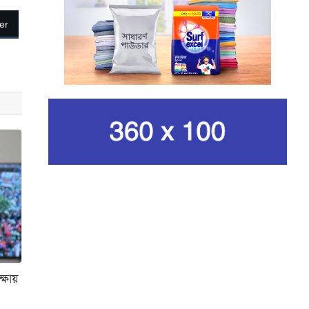
নেওয়ার ঘোষণা ইরানের
রেভোল্যুশনারি গার্ডের
er
কার্বন কারখানার ধোঁয়ায় ক্ষতির
মুখে কৃষি ও পরিবেশ
ইরানের সর্বোচ্চ ধর্মীয় নেতা
খামেনি নিহত
গান দিয়ে তারুণ্যে আধুনিকতা
আনতে চেয়েছিলেন আজম খান
জিসানের সেঞ্চুরি আর হাসানের
দুর্দান্ত ব্যাটিংয়ে জয় ইস্ট-
সেন্ট্রাল জোনের
্ষায়