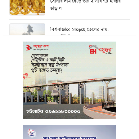
সোনার দাম বেড়ে ভরি ২ লাখ ৭৪ হাজার
ছাড়াল
বিশ্ববাজারে বেড়েছে তেলের দাম,
ওয়ালস্ট্রিটে পতনের আভাস
মধ্যপ্রাচ্যে সংকটের কারণে কার্গো পরিবহনে
বিঘ্ন ঘটছে
পরিবেশবান্ধব উদ্যোক্তারা ইউসিবি থেকে
পাবেন ২৫ লাখ টাকা ঋণ
পুঁজিবাজারে অনিয়মের তথ্য প্রদানকারীর
সুরক্ষায় বিধিমালা প্রণয়ন