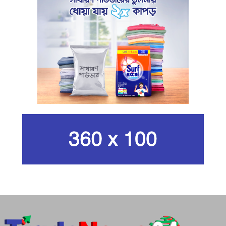
খামেনি হত্যার প্রতিশোধ নেওয়ার ঘোষণা
ইরানের রেভোল্যুশনারি গার্ডের
কার্বন কারখানার ধোঁয়ায় ক্ষতির মুখে কৃষি ও
পরিবেশ
ইরানের সর্বোচ্চ ধর্মীয় নেতা খামেনি নিহত
গান দিয়ে তারুণ্যে আধুনিকতা আনতে
চেয়েছিলেন আজম খান
জিসানের সেঞ্চুরি আর হাসানের দুর্দান্ত
ব্যাটিংয়ে জয় ইস্ট-সেন্ট্রাল জোনের