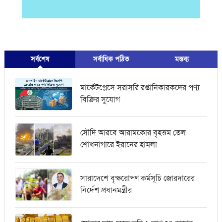
সর্বশেষ
সর্বাধিক পঠিত
মস্তব্য
মার্কেটপ্লেসে সরাসরি রপ্তানিকারকদের পণ্য
বিক্রির সুযোগ
সৌদি আরবে আরামকোর বৃহত্তম তেল
শোধনাগারে ইরানের হামলা
সারাদেশে বৃক্ষরোপণ কর্মসূচি জোরদারের
নির্দেশ প্রধানমন্ত্রীর